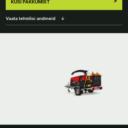
KÜSI PAKKUMIST
↗
Vaata tehnilisi andmeid
↓