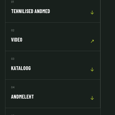
01
TEHNILISED ANDMED
↓
02
VIDEO
↗
03
KATALOOG
↓
04
ANDMELEHT
↓