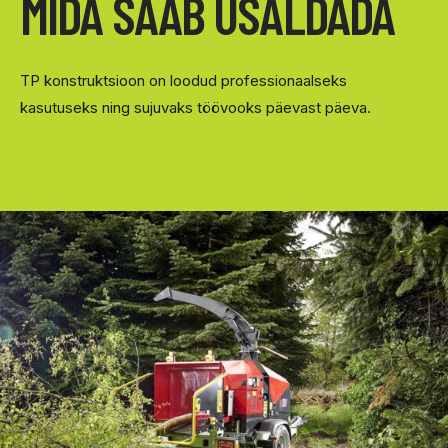
MIDA SAAB USALDADA
TP konstruktsioon on loodud professionaalseks
kasutuseks ning sujuvaks töövooks päevast päeva.