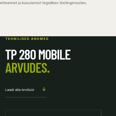
etteannet ja kasutamist tegelikes töötingimustes.
TEHNILISED ANDMED
TP 280 MOBILE
ARVUDES.
↓
Laadi alla brošüür