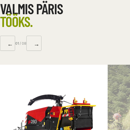
VALMIS PÄRIS
TÖÖKS.
←
→
01
/ 08