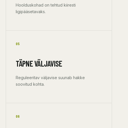
Hoolduskohad on tehtud kiiresti
ligipääsetavaks.
05
TÄPNE VÄLJAVISE
Reguleeritav väljavise suunab hakke
soovitud kohta.
06