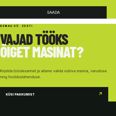
SAADA
DEMAG OÜ · EESTI
VAJAD TÖÖKS
ÕIGET MASINAT?
Kirjelda tööülesannet ja aitame valida sobiva masina, varustuse
ning hoolduslahenduse.
↗
KÜSI PAKKUMIST