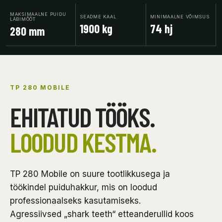
MAKSIMAALNE PUIDU
SEADME KAAL
MINIMAALNE VÕIMSUS
LÄBIMÕÕT
1900 kg
74 hj
280 mm
TP 280 MOBILE
EHITATUD TÖÖKS.
LOODUD KESTMA.
TP 280 Mobile on suure tootlikkusega ja
töökindel puiduhakkur, mis on loodud
professionaalseks kasutamiseks.
Agressiivsed „shark teeth“ etteanderullid koos