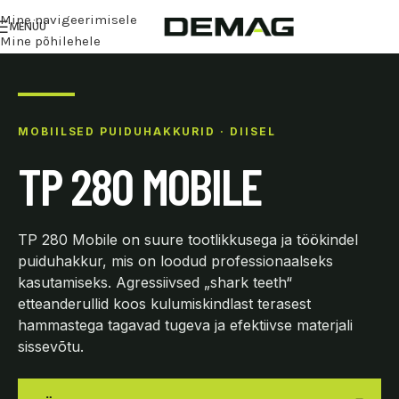
Mine navigeerimisele
MENÜÜ
Mine põhilehele
MOBIILSED PUIDUHAKKURID · DIISEL
TP 280 MOBILE
TP 280 Mobile on suure tootlikkusega ja töökindel
puiduhakkur, mis on loodud professionaalseks
kasutamiseks. Agressiivsed „shark teeth“
etteanderullid koos kulumiskindlast terasest
hammastega tagavad tugeva ja efektiivse materjali
sissevõtu.