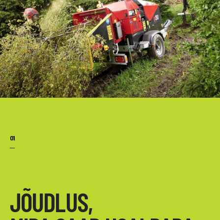
01
LÄBIMÕELDUD TERVIK
JÕUDLUS,