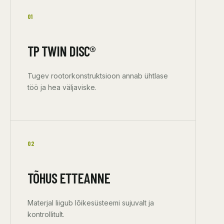
01
TP TWIN DISC®
Tugev rootorkonstruktsioon annab ühtlase
töö ja hea väljaviske.
02
TÕHUS ETTEANNE
Materjal liigub lõikesüsteemi sujuvalt ja
kontrollitult.