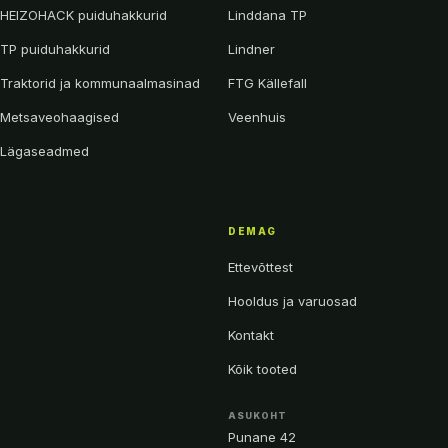
HEIZOHACK puiduhakkurid
Linddana TP
TP puiduhakkurid
Lindner
Traktorid ja kommunaalmasinad
FTG Källefall
Metsaveohaagised
Veenhuis
Lägaseadmed
DEMAG
Ettevõttest
Hooldus ja varuosad
Kontakt
Kõik tooted
ASUKOHT
Punane 42