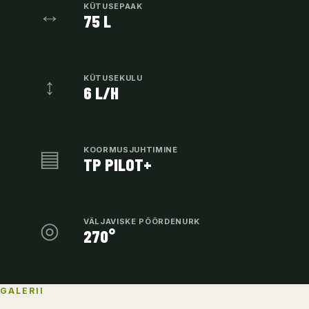
↔
KÜTUSEPAAK
75 L
↕
KÜTUSEKULU
6 L/H
▤
KOORMUSJUHTIMINE
TP PILOT+
◎
VÄLJAVISKE PÖÖRDENURK
270°
GALERII