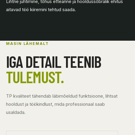
Lihtne juhtimine, tõhus etteanne ja hooldussõbralik ehitus
aitavad töö kiiremini tehtud saada.
MASIN LÄHEMALT
IGA DETAIL TEENIB
TULEMUST.
TP kvaliteet tähendab läbimõeldud funktsioone, lihtsat
hooldust ja töökindlust, mida professionaal saab
usaldada.