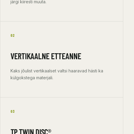
järgi kiiresti muuta.
02
VERTIKAALNE ETTEANNE
Kaks jõulist vertikaalset valtsi haaravad hästi ka
külgokstega materjali.
03
TP TWIN DISC®