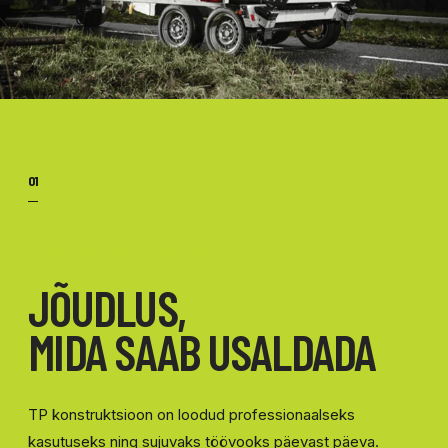
01
LÄBIMÕELDUD TERVIK
JÕUDLUS,
MIDA SAAB USALDADA
TP konstruktsioon on loodud professionaalseks
kasutuseks ning sujuvaks töövooks päevast päeva.