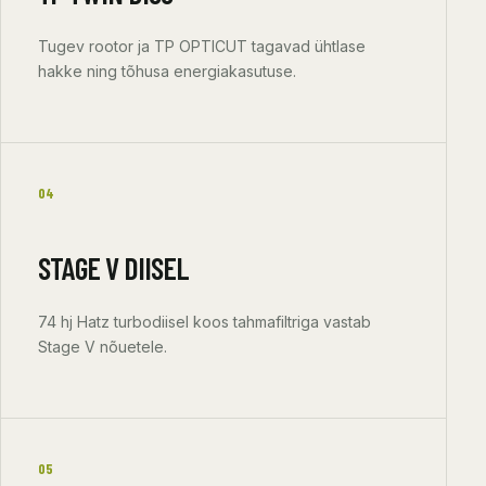
Tugev rootor ja TP OPTICUT tagavad ühtlase
hakke ning tõhusa energiakasutuse.
04
STAGE V DIISEL
74 hj Hatz turbodiisel koos tahmafiltriga vastab
Stage V nõuetele.
05