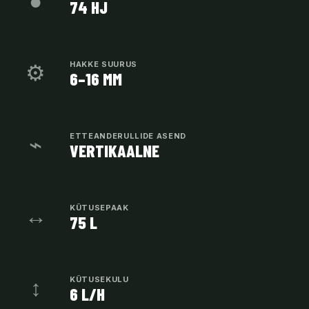
●
74 HJ
⚙
HAKKE SUURUS
6–16 MM
⌁
ETTEANDERULLIDE ASEND
VERTIKAALNE
↔
KÜTUSEPAAK
75 L
↕
KÜTUSEKULU
6 L/H