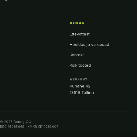
DEMAG
Ettevõttest
Hooldus ja varuosad
Kontakt
Kõik tooted
ASUKOHT
Punane 42
13619 Tallinn
© 2026 Demag OÜ
REG 16085665 · KMKR EE102830071