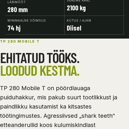
SEADME KAAL
LÄBIMÕÕT
2100 kg
280 mm
MINIMAALNE VÕIMSUS
KÜTUS / AJAM
74 hj
Diisel
TP 280 MOBILE T
EHITATUD TÖÖKS.
LOODUD KESTMA.
TP 280 Mobile T on pöördlauaga
puiduhakkur, mis pakub suurt tootlikkust ja
paindlikku kasutamist ka kitsastes
töötingimustes. Agressiivsed „shark teeth“
etteanderullid koos kulumiskindlast