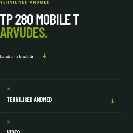
TEHNILISED ANDMED
TP 280 MOBILE T
ARVUDES.
↓
Laadi alla brošüür
01
TEHNILISED ANDMED
↓
02
VIDEO