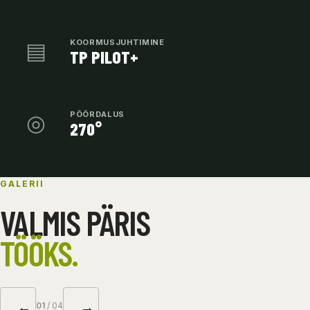
▤
KOORMUSJUHTIMINE
TP PILOT+
◎
PÖÖRDALUS
270°
GALERII
VALMIS PÄRIS
TÖÖKS.
←
→
01
/ 04