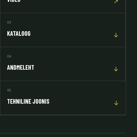
↗
03
KATALOOG
↓
04
ANDMELEHT
↓
05
TEHNILINE JOONIS
↓