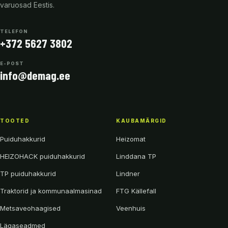
varuosad Eestis.
TELEFON
+372 5627 3802
E-POST
info@demag.ee
TOOTED
KAUBAMÄRGID
Puiduhakkurid
Heizomat
HEIZOHACK puiduhakkurid
Linddana TP
TP puiduhakkurid
Lindner
Traktorid ja kommunaalmasinad
FTG Källefall
Metsaveohaagised
Veenhuis
Lägaseadmed