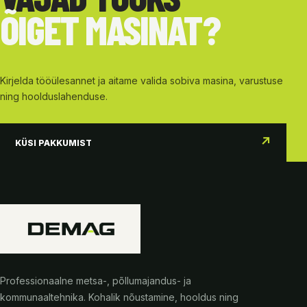
ÕIGET MASINAT?
Kirjelda tööülesannet ja aitame valida sobiva masina, varustuse
ning hoolduslahenduse.
↗
KÜSI PAKKUMIST
Professionaalne metsa-, põllumajandus- ja
kommunaaltehnika. Kohalik nõustamine, hooldus ning