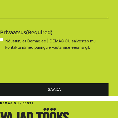
Privaatsus
(Required)
Nõustun, et Demag.ee | DEMAG OÜ salvestab mu
kontaktandmed päringule vastamise eesmärgil.
SAADA
DEMAG OÜ · EESTI
VAJAD TÖÖKS