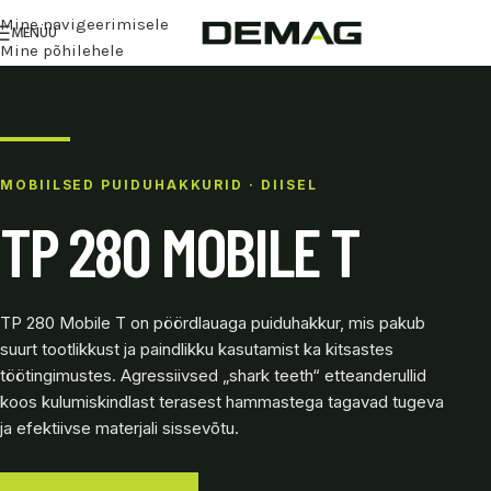
Mine navigeerimisele
MENÜÜ
Mine põhilehele
MOBIILSED PUIDUHAKKURID · DIISEL
TP 280 MOBILE T
TP 280 Mobile T on pöördlauaga puiduhakkur, mis pakub
suurt tootlikkust ja paindlikku kasutamist ka kitsastes
töötingimustes. Agressiivsed „shark teeth“ etteanderullid
koos kulumiskindlast terasest hammastega tagavad tugeva
ja efektiivse materjali sissevõtu.