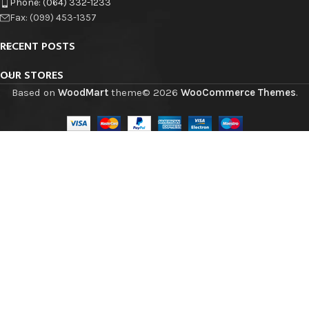
Phone: (064) 332-1233
Fax: (099) 453-1357
RECENT POSTS
OUR STORES
Based on
WoodMart
theme© 2026
WooCommerce Themes
.