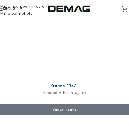
Mine navigeerimisele
MENÜÜ
Mine põhilehele
Kraana FB42L
Kraana pikkus 4,2 m
Vaata lisaks