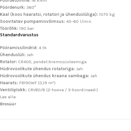
Pöördetõmme:
16 kNm
Pöördenurk:
360°
Kaal (koos haaratsi, rotatori ja ühenduslüliga):
1070 kg
Soovitatav pumpamisvõimsus:
40–60 l/min
Töörõhk:
190 bar
Standardvarustus
Pööramissilindrid:
4 tk
Ühenduslüli:
Jah
Rotator:
CR400, pendelibremssüsteemiga
Hüdrovoolikute ühendus rotatoriga:
Jah
Hüdrovoolikute ühendus kraana sambaga:
Jah
Haarats:
FB190WF (0,19 m²)
Ventiiliplokk:
CRV80/8 (2-hoova / 3-koordinaadi)
Lae alla:
Brosüür