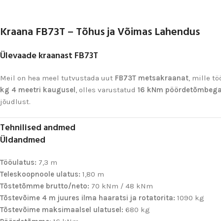
Kraana FB73T – Tõhus ja Võimas Lahendus
Ülevaade kraanast FB73T
Meil on hea meel tutvustada uut
FB73T metsakraanat
, mille t
kg 4 meetri kaugusel
, olles varustatud
16 kNm pöördetõmbeg
jõudlust.
Tehnilised andmed
Üldandmed
Tööulatus:
7,3 m
Teleskoopnoole ulatus:
1,80 m
Tõstetõmme brutto/neto:
70 kNm / 48 kNm
Tõstevõime 4 m juures ilma haaratsi ja rotatorita:
1090 kg
Tõstevõime maksimaalsel ulatusel:
680 kg