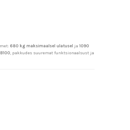
imet:
680 kg maksimaalsel ulatusel
ja
1090
FB100
, pakkudes suuremat funktsionaalsust ja