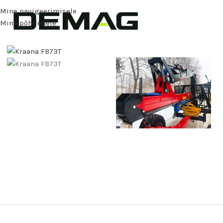
Mine navigeerimisele
Mine põhilehele