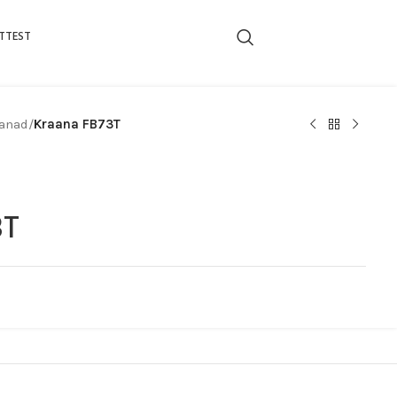
TTEST
anad
/
Kraana FB73T
3T