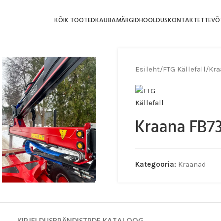
KÕIK TOOTED
KAUBAMÄRGID
HOOLDUS
KONTAKT
ETTEVÕ
Esileht
/
FTG Källefall
/
Kra
Kraana FB7
Kategooria:
Kraanad