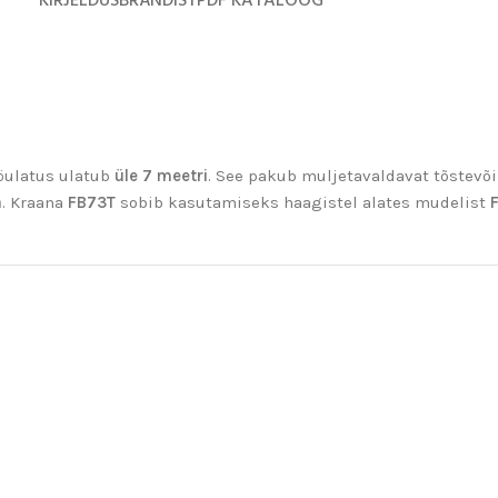
KIRJELDUS
BRÄNDIST
PDF KATALOOG
ööulatus ulatub
üle 7 meetri
. See pakub muljetavaldavat tõstevõ
a
. Kraana
FB73T
sobib kasutamiseks haagistel alates mudelist