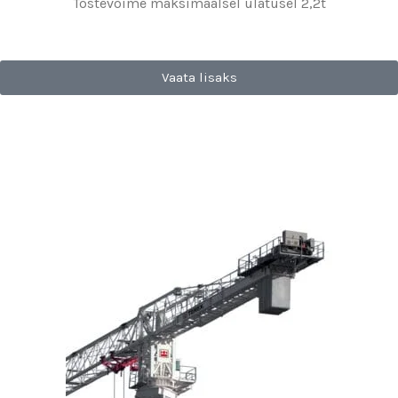
Tõstevõime maksimaalsel ulatusel 2,2t
Vaata lisaks