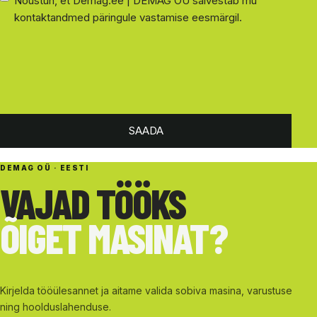
Nõustun, et Demag.ee | DEMAG OÜ salvestab mu
kontaktandmed päringule vastamise eesmärgil.
SAADA
DEMAG OÜ · EESTI
VAJAD TÖÖKS
ÕIGET MASINAT?
Kirjelda tööülesannet ja aitame valida sobiva masina, varustuse
ning hoolduslahenduse.