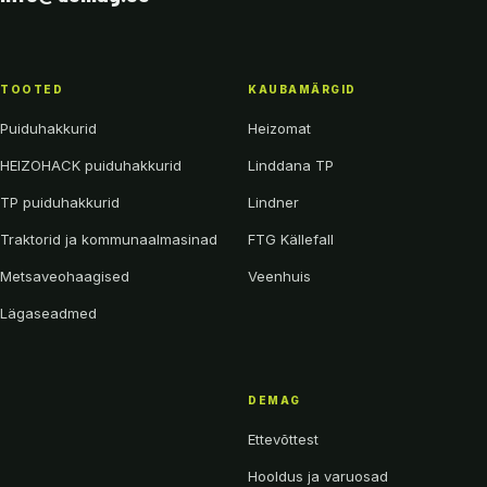
TOOTED
KAUBAMÄRGID
Puiduhakkurid
Heizomat
HEIZOHACK puiduhakkurid
Linddana TP
TP puiduhakkurid
Lindner
Traktorid ja kommunaalmasinad
FTG Källefall
Metsaveohaagised
Veenhuis
Lägaseadmed
DEMAG
Ettevõttest
Hooldus ja varuosad