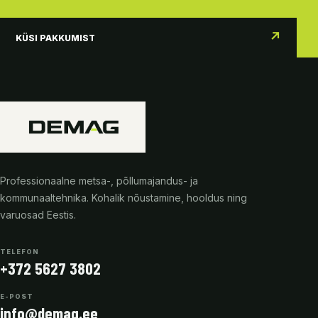
↗
KÜSI PAKKUMIST
Professionaalne metsa-, põllumajandus- ja
kommunaaltehnika. Kohalik nõustamine, hooldus ning
varuosad Eestis.
TELEFON
+372 5627 3802
E-POST
info@demag.ee