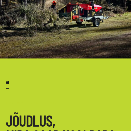
01
LÄBIMÕELDUD TERVIK
JÕUDLUS,