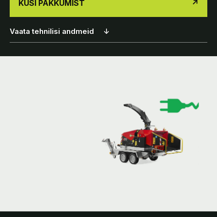
KÜSI PAKKUMIST
↗
Vaata tehnilisi andmeid
↓