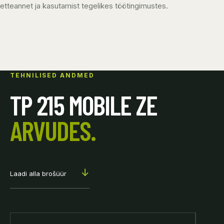
etteannet ja kasutamist tegelikes töötingimustes.
TEHNILISED ANDMED
TP 215 MOBILE ZE
ARVUDES.
↓
Laadi alla brošüür