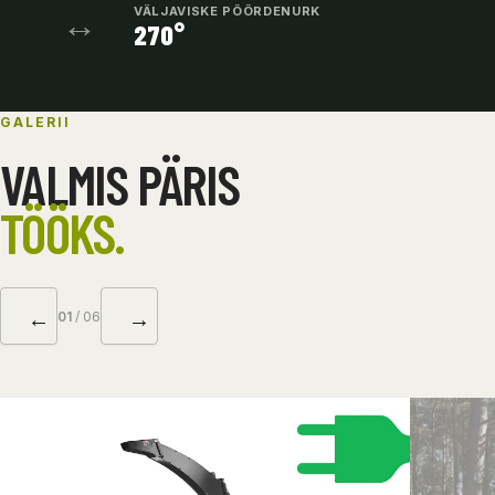
↔
VÄLJAVISKE PÖÖRDENURK
270°
GALERII
VALMIS PÄRIS
TÖÖKS.
←
→
01
/ 06