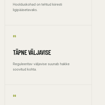
Hoolduskohad on tehtud kiiresti
ligipääsetavaks.
05
TÄPNE VÄLJAVISE
Reguleeritav väljavise suunab hakke
soovitud kohta.
06