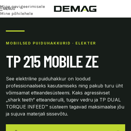
Mine navigeerimisele
MENÜÜ
Mine põhilehele
MOBIILSED PUIDUHAKKURID · ELEKTER
TP 215 MOBILE ZE
See elektriline puiduhakkur on loodud
professionaalseks kasutamiseks ning pakub turu üht
võimsamat etteandesüsteemi. Kaks agressiivset
„shark teeth“ etteanderulli, tugev vedru ja TP DUAL
TORQUE INFEED™ süsteem tagavad maksimaalse jõu
ja sujuva materjali sissevõtu.