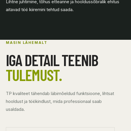
Lihtne juhtimine, tõhus etteanne ja hooldussõbralik ehitus
aitavad töö kiiremini tehtud saada.
MASIN LÄHEMALT
IGA DETAIL TEENIB
TULEMUST.
TP kvaliteet tähendab läbimõeldud funktsioone, lihtsat
hooldust ja töökindlust, mida professionaal saab
usaldada.