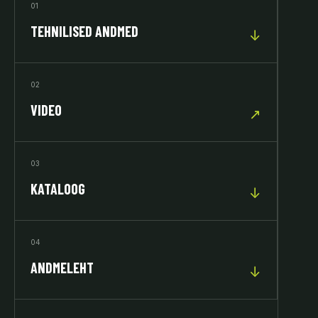
01
TEHNILISED ANDMED
↓
02
VIDEO
↗
03
KATALOOG
↓
04
ANDMELEHT
↓