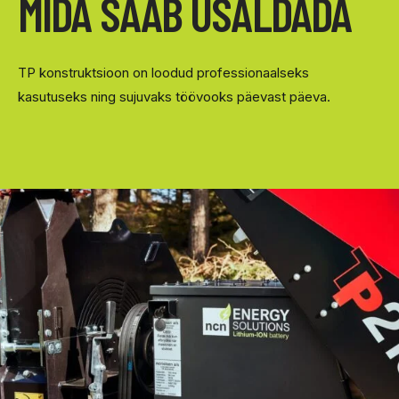
MIDA SAAB USALDADA
TP konstruktsioon on loodud professionaalseks
kasutuseks ning sujuvaks töövooks päevast päeva.