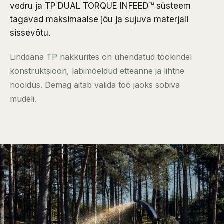
vedru ja TP DUAL TORQUE INFEED™ süsteem
tagavad maksimaalse jõu ja sujuva materjali
sissevõtu.
Linddana TP hakkurites on ühendatud töökindel
konstruktsioon, läbimõeldud etteanne ja lihtne
hooldus. Demag aitab valida töö jaoks sobiva
mudeli.