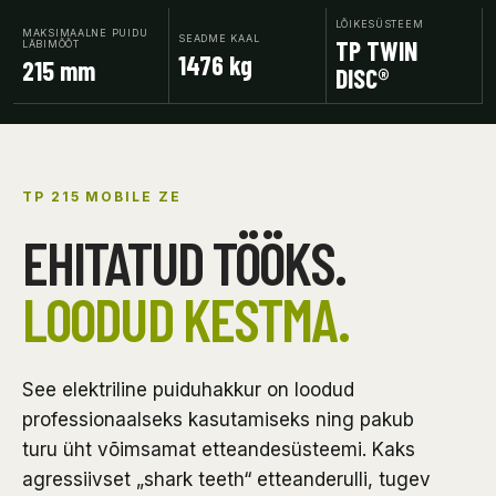
LÕIKESÜSTEEM
MAKSIMAALNE PUIDU
SEADME KAAL
TP TWIN
LÄBIMÕÕT
1476 kg
215 mm
DISC®
TP 215 MOBILE ZE
EHITATUD TÖÖKS.
LOODUD KESTMA.
See elektriline puiduhakkur on loodud
professionaalseks kasutamiseks ning pakub
turu üht võimsamat etteandesüsteemi. Kaks
agressiivset „shark teeth“ etteanderulli, tugev