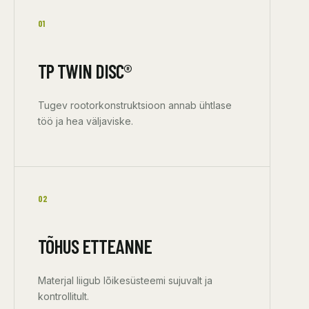
01
TP TWIN DISC®
Tugev rootorkonstruktsioon annab ühtlase
töö ja hea väljaviske.
02
TÕHUS ETTEANNE
Materjal liigub lõikesüsteemi sujuvalt ja
kontrollitult.