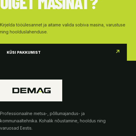
ÕIGET MASINAT?
Kirjelda tööülesannet ja aitame valida sobiva masina, varustuse
ning hoolduslahenduse.
↗
KÜSI PAKKUMIST
Professionaalne metsa-, põllumajandus- ja
kommunaaltehnika. Kohalik nõustamine, hooldus ning
varuosad Eestis.