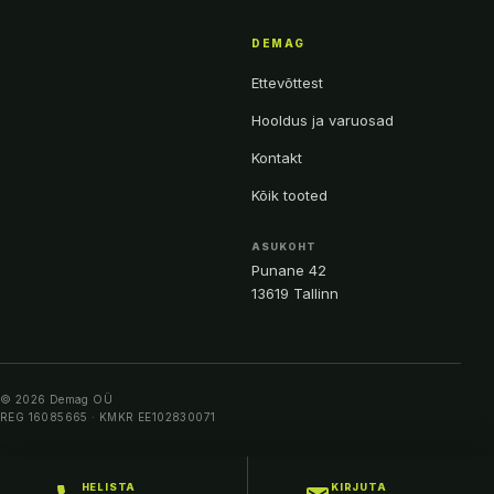
DEMAG
Ettevõttest
Hooldus ja varuosad
Kontakt
Kõik tooted
ASUKOHT
Punane 42
13619 Tallinn
© 2026 Demag OÜ
REG 16085665 · KMKR EE102830071
HELISTA
KIRJUTA