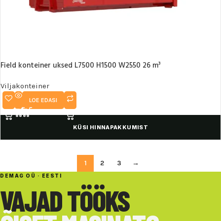
Field konteiner uksed L7500 H1500 W2550 26 m³
Viljakonteiner
LOE EDASI
KÜSI HINNAPAKKUMIST
1
2
3
→
DEMAG OÜ · EESTI
VAJAD TÖÖKS