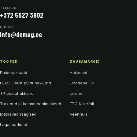
TELEFON
+372 5627 3802
E-POST
info@demag.ee
TOOTED
KAUBAMÄRGID
Puiduhakkurid
Heizomat
HEIZOHACK puiduhakkurid
Linddana TP
TP puiduhakkurid
Lindner
Traktorid ja kommunaalmasinad
FTG Källefall
Metsaveohaagised
Veenhuis
Lägaseadmed