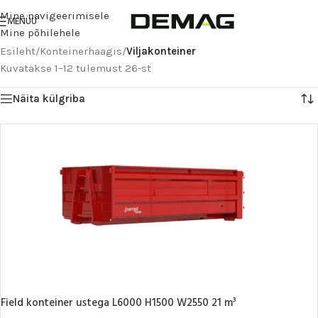
Mine navigeerimisele
MENÜÜ
Mine põhilehele
Esileht
/
Konteinerhaagis
/
Viljakonteiner
Kuvatakse 1–12 tulemust 26-st
Näita külgriba
Field konteiner ustega L6000 H1500 W2550 21 m³