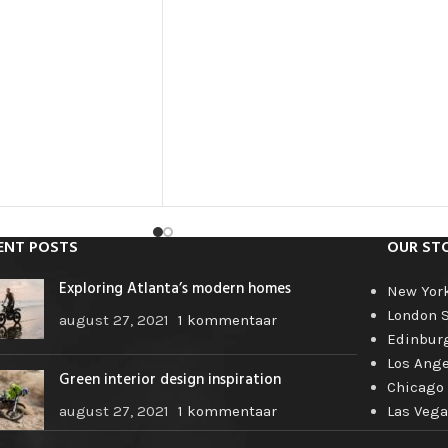
ENT POSTS
OUR ST
Exploring Atlanta’s modern homes
New Yor
London 
august 27, 2021
1 kommentaar
Edinbur
Los Ange
Green interior design inspiration
Chicago
august 27, 2021
1 kommentaar
Las Vega