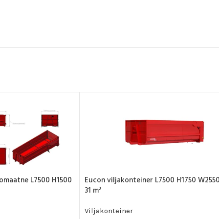
utomaatne L7500 H1500
Eucon viljakonteiner L7500 H1750 W255
31 m³
Viljakonteiner