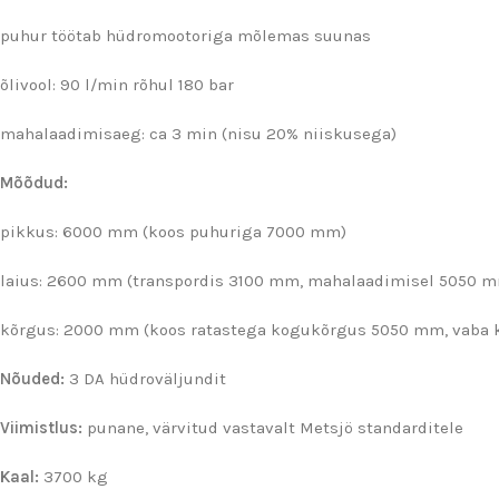
puhur töötab hüdromootoriga mõlemas suunas
õlivool: 90 l/min rõhul 180 bar
mahalaadimisaeg: ca 3 min (nisu 20% niiskusega)
Mõõdud:
pikkus: 6000 mm (koos puhuriga 7000 mm)
laius: 2600 mm (transpordis 3100 mm, mahalaadimisel 5050 
kõrgus: 2000 mm (koos ratastega kogukõrgus 5050 mm, vaba 
Nõuded:
3 DA hüdroväljundit
Viimistlus:
punane, värvitud vastavalt Metsjö standarditele
Kaal:
3700 kg