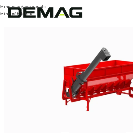
Mine navigeerimisele
Mine põhilehele