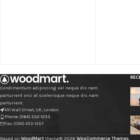
REC
Condimentum adipiscing vel neque dis nam
parturient orci at scelerisque neque dis nam
parturient.
451 Wall Street, UK, London
Phone: (064) 332-1233
Fax: (099) 453-1357
Based on
WoodMart
theme© 2026
WooCommerce Themes
.