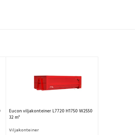
0
Eucon viljakonteiner L7720 H1750 W2550
Eucon viljakont
32 m³
27 m³
Viljakonteiner
Viljakonteiner