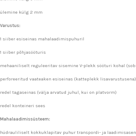
ülemine külg 2 mm
Varustus:
1 siiber esiseinas mahalaadimispuhuril
1 siiber põhjasööturis
mehaaniliselt reguleeritav sisemine V-plekk sööturi kohal (sobi
perforeeritud vaateaken esiseinas (katteplekk lisavarustusena)
redel tagaseinas (välja arvatud juhul, kui on platvorm)
redel konteineri sees
Mahalaadimissüsteem:
hüdrauliliselt kokkuklapitav puhur transpordi- ja laadimisasen