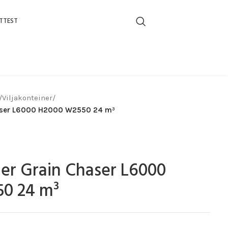
TTEST
/
Viljakonteiner
/
haser L6000 H2000 W2550 24 m³
ner Grain Chaser L6000
0 24 m³