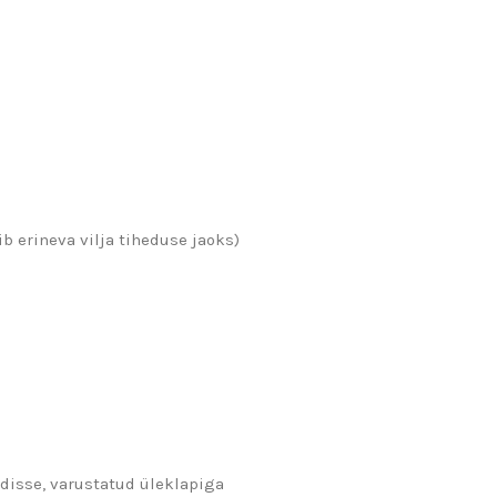
b erineva vilja tiheduse jaoks)
disse, varustatud üleklapiga