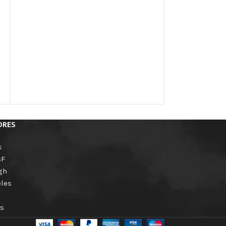
ORES
k
SF
gh
les
s