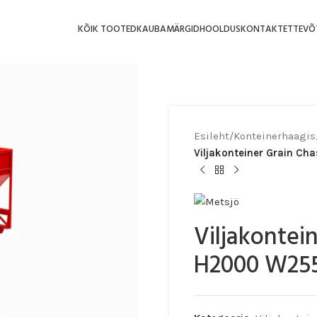
KÕIK TOOTED
KAUBAMÄRGID
HOOLDUS
KONTAKT
ETTEVÕ
Esileht
/
Konteinerhaagis
Viljakonteiner Grain C
Viljakontei
H2000 W255