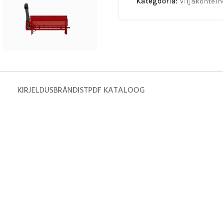
Kategooria:
Viljakontein
KIRJELDUS
BRÄNDIST
PDF KATALOOG