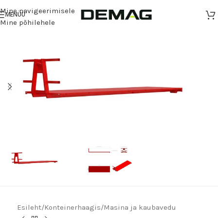
Mine navigeerimisele
MENÜÜ
Mine põhilehele
Esileht
/
Konteinerhaagis
/
Masina ja kaubavedu