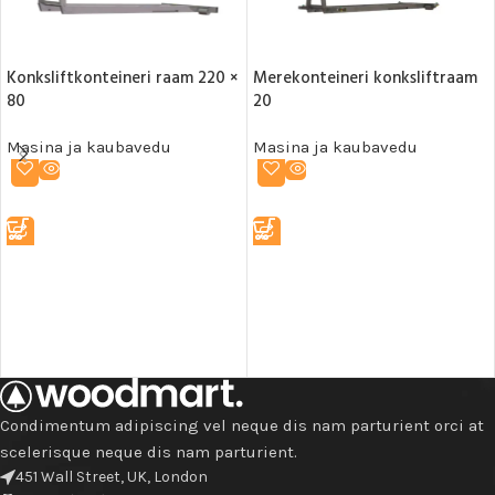
Konksliftkonteineri raam 220 ×
Merekonteineri konksliftraam
80
20
Masina ja kaubavedu
Masina ja kaubavedu
LOE EDASI
LOE EDASI
Condimentum adipiscing vel neque dis nam parturient orci at
scelerisque neque dis nam parturient.
451 Wall Street, UK, London