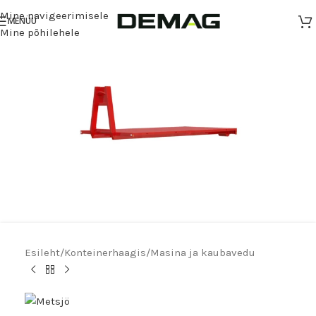
Mine navigeerimisele
MENÜÜ
Mine põhilehele
Esileht
/
Konteinerhaagis
/
Masina ja kaubavedu