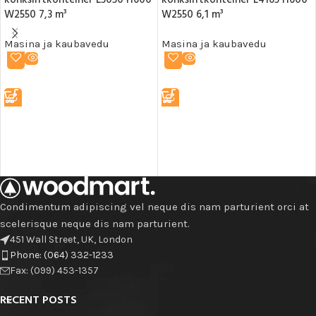
konksliftkonteiner L5050 H600
konksliftkonteiner L4165 H600
W2550 7,3 m³
W2550 6,1 m³
Masina ja kaubavedu
Masina ja kaubavedu
LOE EDASI
LOE EDASI
Condimentum adipiscing vel neque dis nam parturient orci at
scelerisque neque dis nam parturient.
451 Wall Street, UK, London
Phone: (064) 332-1233
Fax: (099) 453-1357
RECENT POSTS