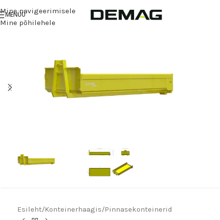
Mine navigeerimisele
MENÜÜ
Mine põhilehele
Esileht
/
Konteinerhaagis
/
Pinnasekonteinerid