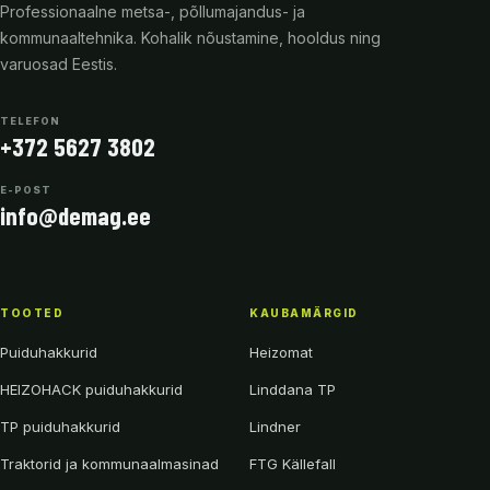
Professionaalne metsa-, põllumajandus- ja
kommunaaltehnika. Kohalik nõustamine, hooldus ning
varuosad Eestis.
TELEFON
+372 5627 3802
E-POST
info@demag.ee
TOOTED
KAUBAMÄRGID
Puiduhakkurid
Heizomat
HEIZOHACK puiduhakkurid
Linddana TP
TP puiduhakkurid
Lindner
Traktorid ja kommunaalmasinad
FTG Källefall