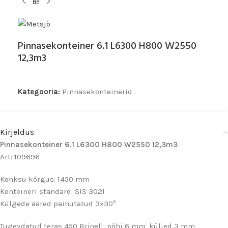
Pinnasekonteiner 6.1 L6300 H800 W2550
12,3m3
Kategooria:
Pinnasekonteinerid
Kirjeldus
Pinnasekonteiner 6.1 L6300 H800 W2550 12,3m3
Art: 109696
Konksu kõrgus: 1450 mm
Konteineri standard: SIS 3021
Külgede ääred painutatud 3×30°
Tugevdatud teras 450 Brinell: põhi 6 mm, küljed 3 mm