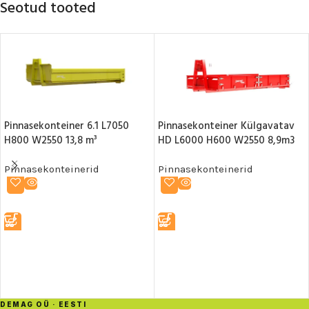
Seotud tooted
Pinnasekonteiner 6.1 L7050
Pinnasekonteiner Külgavatav
H800 W2550 13,8 m³
HD L6000 H600 W2550 8,9m3
Pinnasekonteinerid
Pinnasekonteinerid
LOE EDASI
LOE EDASI
DEMAG OÜ · EESTI