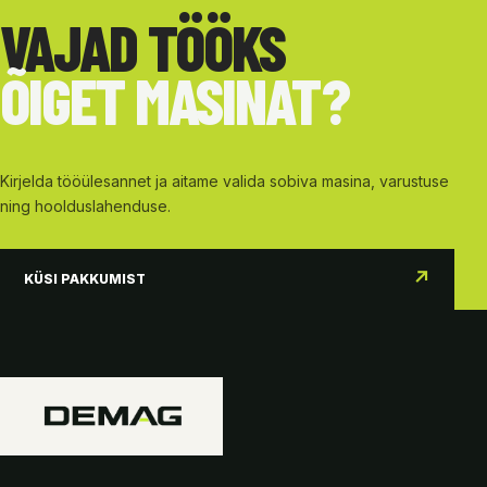
VAJAD TÖÖKS
ÕIGET MASINAT?
Kirjelda tööülesannet ja aitame valida sobiva masina, varustuse
ning hoolduslahenduse.
↗
KÜSI PAKKUMIST