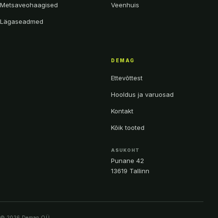
Metsaveohaagised
Veenhuis
Lägaseadmed
DEMAG
Ettevõttest
Hooldus ja varuosad
Kontakt
Kõik tooted
ASUKOHT
Punane 42
13619 Tallinn
© 2026 Demag OÜ