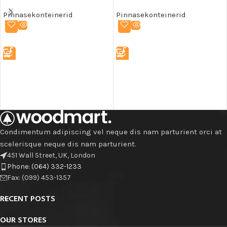
Pinnasekonteinerid
Pinnasekonteinerid
LOE EDASI
LOE EDASI
Condimentum adipiscing vel neque dis nam parturient orci at
scelerisque neque dis nam parturient.
451 Wall Street, UK, London
Phone: (064) 332-1233
Fax: (099) 453-1357
RECENT POSTS
OUR STORES