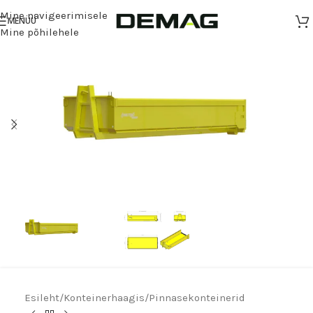
Mine navigeerimisele
MENÜÜ
Mine põhilehele
Esileht
/
Konteinerhaagis
/
Pinnasekonteinerid