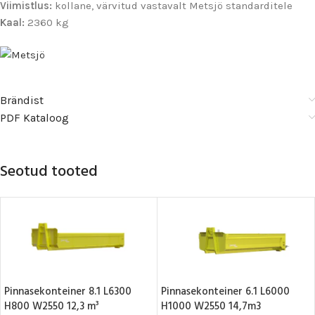
Viimistlus:
kollane, värvitud vastavalt Metsjö standarditele
Kaal:
2360 kg
Brändist
PDF Kataloog
Seotud tooted
Pinnasekonteiner 8.1 L6300
Pinnasekonteiner 6.1 L6000
H800 W2550 12,3 m³
H1000 W2550 14,7m3