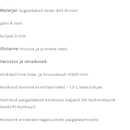
Materjal:
tugevdatud teras 450 Brinell
põhi 6 mm
küljed 3 mm
Otstarve:
kruusa ja pinnase vedu
Varustus ja omadused:
Hüdrauliline maa- ja kruusaluuk H300 mm
Konksud koorma kinnitamiseks – 1,5 t, sees/väljas
Voolikud paigaldatud konksule (vajalik DA hüdroväljund
hooklift-konksul)
Konsolid erinevate tagaluukide paigaldamiseks