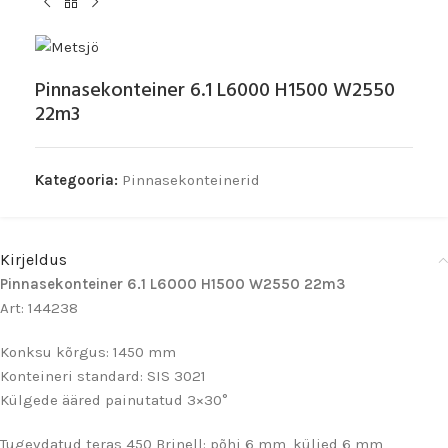
Pinnasekonteiner 6.1 L6000 H1500 W2550
22m3
Kategooria:
Pinnasekonteinerid
Kirjeldus
Pinnasekonteiner 6.1 L6000 H1500 W2550 22m3
Art: 144238
Konksu kõrgus: 1450 mm
Konteineri standard: SIS 3021
Külgede ääred painutatud 3×30°
Tugevdatud teras 450 Brinell: põhi 6 mm, küljed 6 mm