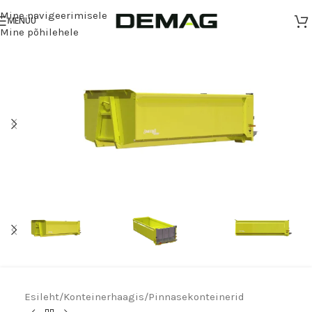
Mine navigeerimisele
MENÜÜ
Mine põhilehele
Esileht
/
Konteinerhaagis
/
Pinnasekonteinerid