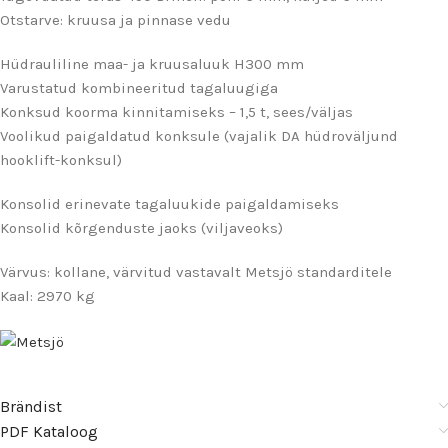
Otstarve: kruusa ja pinnase vedu
Hüdrauliline maa- ja kruusaluuk H300 mm
Varustatud kombineeritud tagaluugiga
Konksud koorma kinnitamiseks – 1,5 t, sees/väljas
Voolikud paigaldatud konksule (vajalik DA hüdroväljund
hooklift-konksul)
Konsolid erinevate tagaluukide paigaldamiseks
Konsolid kõrgenduste jaoks (viljaveoks)
Värvus: kollane, värvitud vastavalt Metsjö standarditele
Kaal: 2970 kg
Brändist
PDF Kataloog