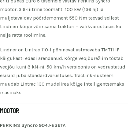
eriti puhas Euro 5 tasemele vastav Perkins Syncro
mootor. 3,6-liitrine töömaht, 100 kW (136 hj) ja
muljetavaldav pöördemoment 550 Nm teevad sellest
Lindneri kõige võimsama traktori – valikvarustuses ka
nelja ratta roolimine.
Lindner on Lintrac 110-l põhinevat astmevaba TMT11 IF
käigukasti edasi arendanud. Kõrge veojõurežiim tõstab
veojõu kuni 8 kN-ni. 50 km/h versioonis on vedrustatud
esisild juba standardvarustuses. TracLink-süsteem
muudab Lintrac 130 mudelirea kõige intelligentsemaks
masinaks.
MOOTOR
PERKINS Syncro 904J-E36TA