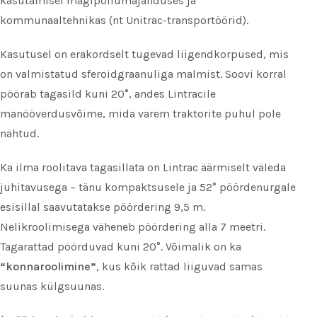
kasutamisel mägipõllumajanduses ja
kommunaaltehnikas (nt Unitrac-transportöörid).
Kasutusel on erakordselt tugevad liigendkorpused, mis
on valmistatud sferoidgraanuliga malmist. Soovi korral
pöörab tagasild kuni 20°, andes Lintracile
manööverdusvõime, mida varem traktorite puhul pole
nähtud.
Ka ilma roolitava tagasillata on Lintrac äärmiselt väleda
juhitavusega – tänu kompaktsusele ja 52° pöördenurgale
esisillal saavutatakse pöördering 9,5 m.
Nelikroolimisega väheneb pöördering alla 7 meetri.
Tagarattad pöörduvad kuni 20°. Võimalik on ka
“konnaroolimine”
, kus kõik rattad liiguvad samas
suunas külgsuunas.