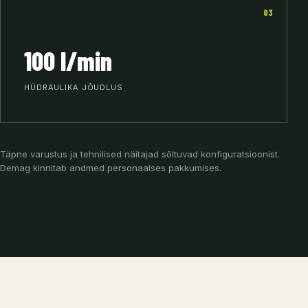
03
100 l/min
HÜDRAULIKA JÕUDLUS
Täpne varustus ja tehnilised näitajad sõltuvad konfiguratsioonist.
Demag kinnitab andmed personaalses pakkumises.