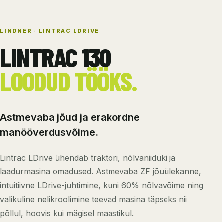
LINDNER · LINTRAC LDRIVE
LINTRAC 130
LOODUD TÖÖKS.
Astmevaba jõud ja erakordne
manööverdusvõime.
Lintrac LDrive ühendab traktori, nõlvaniiduki ja
laadurmasina omadused. Astmevaba ZF jõuülekanne,
intuitiivne LDrive-juhtimine, kuni 60% nõlvavõime ning
valikuline nelikroolimine teevad masina täpseks nii
põllul, hoovis kui mägisel maastikul.