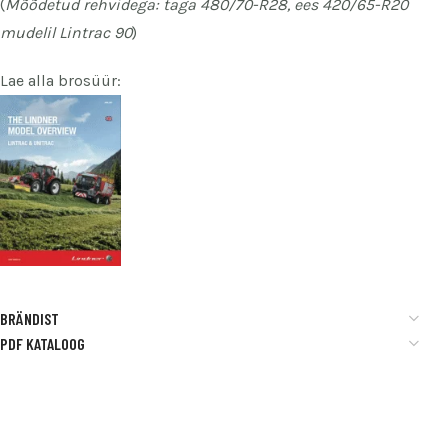
(
Mõõdetud rehvidega: taga 480/70-R28, ees 420/65-R20
mudelil Lintrac 90
)
Lae alla brosüür:
BRÄNDIST
PDF KATALOOG