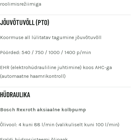
roolimisrežiimiga
JÕUVÕTUVÕLL (PTO)
Koormuse all lülitatav tagumine jõuvõtuvõll
Pöörded: 540 / 750 / 1000 / 1400 p/min
EHR (elektrohüdrauliline juhtimine) koos AHC-ga
(automaatne haamrikontroll)
HÜDRAULIKA
Bosch Rexroth aksiaalne kolbpump
Õlivool: 4 kuni 88 l/min (valikuliselt kuni 100 l/min)
Eraldi hüdrosüsteemi õlipaak