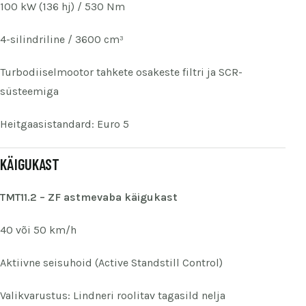
100 kW (136 hj) / 530 Nm
4-silindriline / 3600 cm³
Turbodiiselmootor tahkete osakeste filtri ja SCR-
süsteemiga
Heitgaasistandard: Euro 5
KÄIGUKAST
TMT11.2 – ZF astmevaba käigukast
40 või 50 km/h
Aktiivne seisuhoid (Active Standstill Control)
Valikvarustus: Lindneri roolitav tagasild nelja