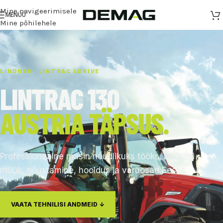
Mine navigeerimisele
MENÜÜ
Mine põhilehele
LINDNER · LINTRAC LDRIVE
LINTRAC 130
AUSTRIA TÄPSUS.
Professionaalne masin nõudlikuks tööks. Demagi
müük, nõustamine, hooldus ja varuosad Eestis.
VAATA TEHNILISI ANDMEID ↓