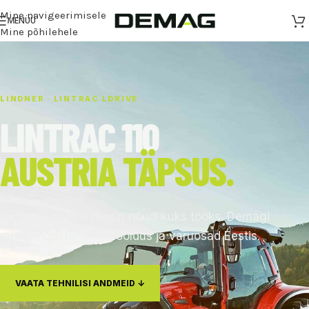
Mine navigeerimisele
MENÜÜ
Mine põhilehele
LINDNER · LINTRAC LDRIVE
LINTRAC 110
AUSTRIA TÄPSUS.
Professionaalne masin nõudlikuks tööks. Demagi
müük, nõustamine, hooldus ja varuosad Eestis.
VAATA TEHNILISI ANDMEID ↓