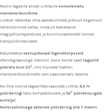
Rooliv tagasild annab Lintracile
enneolematu
manööverdusvõime
.
Lindner rakendas oma aastakümnete pikkust kogemust
nelikroolimise vallas, mida on katsetatud
mägipõllumajanduses ja kommunaaltöödel Unitrac
transpordimasinatel.
Kasutatakse
vastupidavaid liigendkorpuseid
sferoidgraanuliga malmist. Soovi korral saab
tagasild
pöörata kuni 20°
, mis muudab traktori
manööverdusvõimeks seni saavutamatu taseme.
Ka ilma rooliva tagasillata saavutab Lintrac
9,5 m
pöörderingi
tänu kompaktsusele ja
52° pöördenurgale
esiteljel
.
Nelikroolimisega väheneb pöördering alla 7 meetri
.