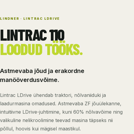
LINDNER · LINTRAC LDRIVE
LINTRAC 110
LOODUD TÖÖKS.
Astmevaba jõud ja erakordne
manööverdusvõime.
Lintrac LDrive ühendab traktori, nõlvaniiduki ja
laadurmasina omadused. Astmevaba ZF jõuülekanne,
intuitiivne LDrive-juhtimine, kuni 60% nõlvavõime ning
valikuline nelikroolimine teevad masina täpseks nii
põllul, hoovis kui mägisel maastikul.