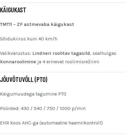
KÄIGUKAST
TMT11 – ZF astmevaba käigukast
Sõidukiirus kuni 40 km/h
Valikvarustus:
Lindneri roolitav tagasild
, sealhulgas
konnaroolimine
ja 4 erinevat roolimisrežiimi
JÕUVÕTUVÕLL (PTO)
Käigumuudega tagumine PTO
Pöörded: 430 / 540 / 750 / 1000 p/min
EHR koos AHC-ga (automaatne haamrikontroll)