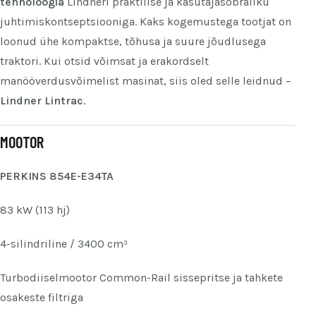
tehnoloogia
Lindneri praktilise ja kasutajasõbraliku
juhtimiskontseptsiooniga. Kaks kogemustega tootjat on
loonud ühe kompaktse, tõhusa ja suure jõudlusega
traktori. Kui otsid võimsat ja erakordselt
manööverdusvõimelist masinat, siis oled selle leidnud –
Lindner Lintrac
.
MOOTOR
PERKINS 854E-E34TA
83 kW (113 hj)
4-silindriline / 3400 cm³
Turbodiiselmootor Common-Rail sissepritse ja tahkete
osakeste filtriga