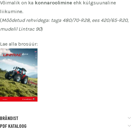
Võimalik on ka
konnaroolimine
ehk külgsuunaline
liikumine.
(
Mõõdetud rehvidega: taga 480/70-R28, ees 420/65-R20,
mudelil Lintrac 90
)
Lae alla brosüür:
BRÄNDIST
PDF KATALOOG