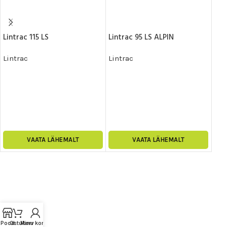
Lintrac 115 LS
Lintrac 95 LS ALPIN
Lin
Lintrac
Lintrac
Lin
VAATA LÄHEMALT
VAATA LÄHEMALT
Pood
Ostukorv
Minu konto