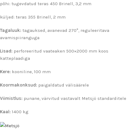
põhi: tugevdatud teras 450 Brinell, 3,2 mm
küljed: teras 355 Brinell, 2 mm
Tagaluuk:
tagauksed, avanevad 270°, reguleeritava
avamispiiranguga
Lisad:
perforeeritud vaateaken 500×2000 mm koos
katteplaadiga
Kere:
kooniline, 100 mm
Koormakonksud:
paigaldatud välisäärele
Viimistlus:
punane, värvitud vastavalt Metsjö standarditele
Kaal:
1400 kg