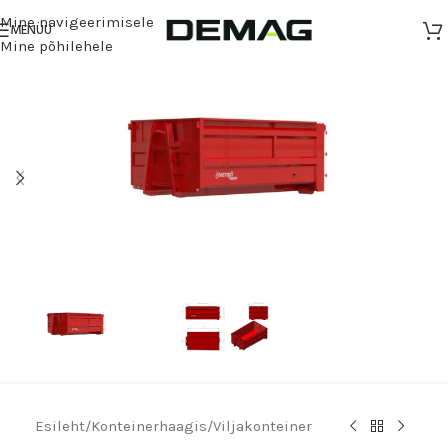
Mine navigeerimisele
MENÜÜ
Mine põhilehele
Esileht
/
Konteinerhaagis
/
Viljakonteiner