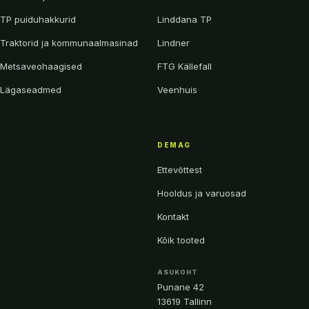
TP puiduhakkurid
Linddana TP
Traktorid ja kommunaalmasinad
Lindner
Metsaveohaagised
FTG Källefall
Lägaseadmed
Veenhuis
DEMAG
Ettevõttest
Hooldus ja varuosad
Kontakt
Kõik tooted
ASUKOHT
Punane 42
13619 Tallinn