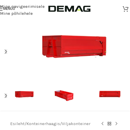
Mine navigeerimisele
MENÜÜ
Mine põhilehele
Esileht
/
Konteinerhaagis
/
Viljakonteiner