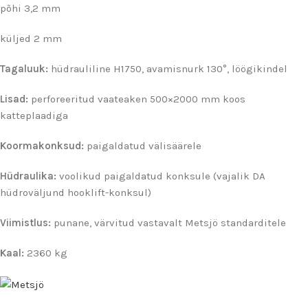
põhi 3,2 mm
küljed 2 mm
Tagaluuk:
hüdrauliline H1750, avamisnurk 130°, löögikindel
Lisad:
perforeeritud vaateaken 500×2000 mm koos
katteplaadiga
Koormakonksud:
paigaldatud välisäärele
Hüdraulika:
voolikud paigaldatud konksule (vajalik DA
hüdroväljund hooklift-konksul)
Viimistlus:
punane, värvitud vastavalt Metsjö standarditele
Kaal:
2360 kg