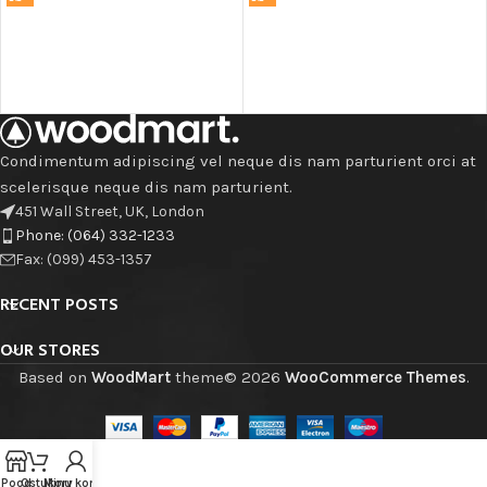
Condimentum adipiscing vel neque dis nam parturient orci at
scelerisque neque dis nam parturient.
451 Wall Street, UK, London
Phone: (064) 332-1233
Fax: (099) 453-1357
RECENT POSTS
OUR STORES
Based on
WoodMart
theme© 2026
WooCommerce Themes
.
Pood
Ostukorv
Minu konto