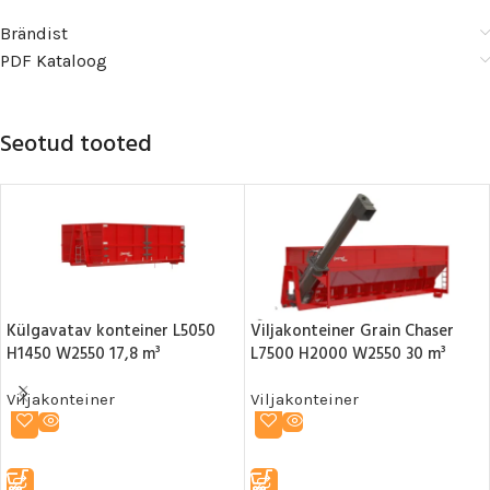
Brändist
PDF Kataloog
Seotud tooted
Külgavatav konteiner L5050
Viljakonteiner Grain Chaser
H1450 W2550 17,8 m³
L7500 H2000 W2550 30 m³
Viljakonteiner
Viljakonteiner
LOE EDASI
LOE EDASI