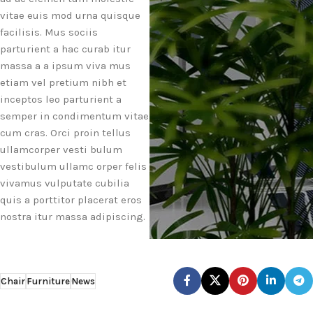
vitae euis mod urna quisque
facilisis. Mus sociis
parturient a hac curab itur
massa a a ipsum viva mus
etiam vel pretium nibh et
inceptos leo parturient a
semper in condimentum vitae
cum cras. Orci proin tellus
ullamcorper vesti bulum
vestibulum ullamc orper felis
vivamus vulputate cubilia
quis a porttitor placerat eros
nostra itur massa adipiscing.
Chair
Furniture
News