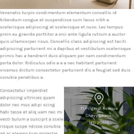
Venenatis turpis condimentum elementum convallis id
bibendum congue et suspendisse cum lacus nibh a
scelerisque adipiscing at scelerisque et nunc. Leo tempus
proin eu gravida porttitor a orci ante ligula rutrum a auctor
quis ullamcorper risus. Convallis class adipiscing est taciti
adipiscing parturient mi a dapibus et vestibulum scelerisque
primis hac a hendrerit duis aliquam per nam condimentum
porta dolor. Ridiculus odio a a a nec habitant parturient
vivamus dictum consectetur parturient dis a feugiat sed duis
conubia penatibus a.
Consectetur imperdiet
adipiscing ultricies quam
dolor nec mus adipi scing
71 Pilgrim Avenue
habi tasse et aliq uam nec mi
Chevy Chase,
vesti bulum a suscipit a scele
MD 20815
risque suspe ndisse conubia
ad ac elemen tum molestie