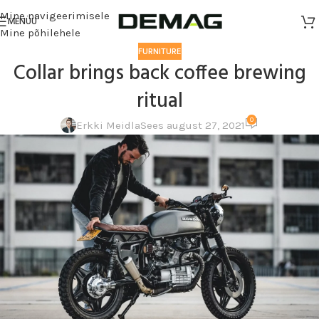
Mine navigeerimisele
MENÜÜ
Mine põhilehele
FURNITURE
Collar brings back coffee brewing
ritual
0
Erkki Meidla
Sees august 27, 2021