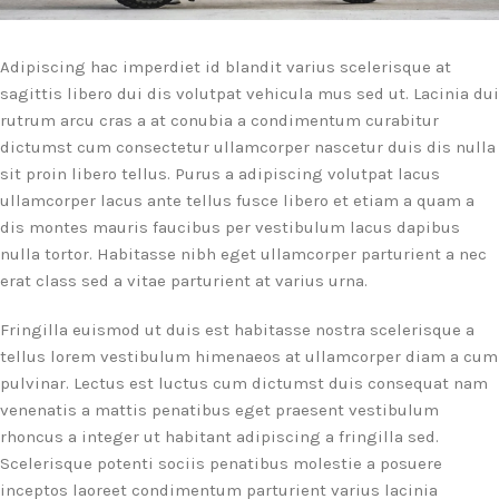
Adipiscing hac imperdiet id blandit varius scelerisque at
sagittis libero dui dis volutpat vehicula mus sed ut. Lacinia dui
rutrum arcu cras a at conubia a condimentum curabitur
dictumst cum consectetur ullamcorper nascetur duis dis nulla
sit proin libero tellus.
Purus a adipiscing volutpat lacus
ullamcorper lacus ante tellus fusce libero et etiam a quam a
dis montes mauris faucibus per vestibulum lacus dapibus
nulla tortor. Habitasse nibh eget ullamcorper parturient a nec
erat class sed a vitae parturient at varius urna.
Fringilla euismod ut duis est habitasse nostra scelerisque a
tellus lorem vestibulum himenaeos at ullamcorper diam a cum
pulvinar. Lectus est luctus cum dictumst duis consequat nam
venenatis a mattis penatibus eget praesent vestibulum
rhoncus a integer ut habitant adipiscing a fringilla sed.
Scelerisque potenti sociis penatibus molestie a posuere
inceptos laoreet condimentum parturient varius lacinia