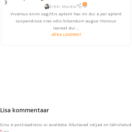
0
Erkki Meidla
Vivamus enim sagittis aptent hac mi dui a per aptent
suspendisse cras odio bibendum augue rhoncus
laoreet dui ...
JÄTKA LUGEMIST
Lisa kommentaar
Sinu e-postiaadressi ei avaldata.
Nõutavad väljad on tähistatud
*
-ga