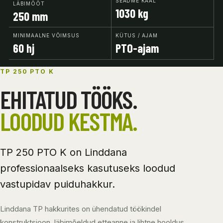
SEADME KAAL
LÄBIMÕÕT
1030 kg
250 mm
MINIMAALNE VÕIMSUS
KÜTUS / AJAM
60 hj
PTO-ajam
TP 250 PTO K
EHITATUD TÖÖKS.
LOODUD KESTMA.
TP 250 PTO K on Linddana
professionaalseks kasutuseks loodud
vastupidav puiduhakkur.
Linddana TP hakkurites on ühendatud töökindel
konstruktsioon, läbimõeldud etteanne ja lihtne hooldus.