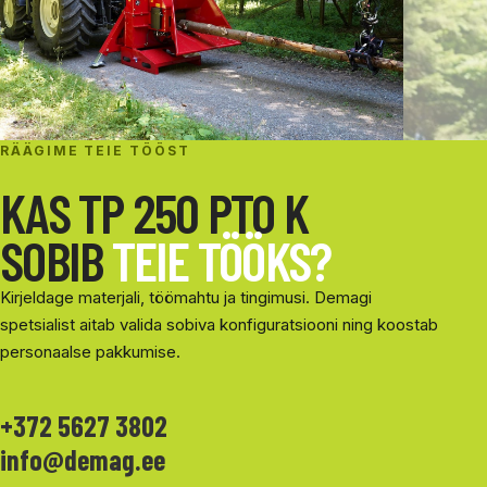
RÄÄGIME TEIE TÖÖST
KAS TP 250 PTO K
SOBIB
TEIE TÖÖKS?
Kirjeldage materjali, töömahtu ja tingimusi. Demagi
spetsialist aitab valida sobiva konfiguratsiooni ning koostab
personaalse pakkumise.
+372 5627 3802
info@demag.ee