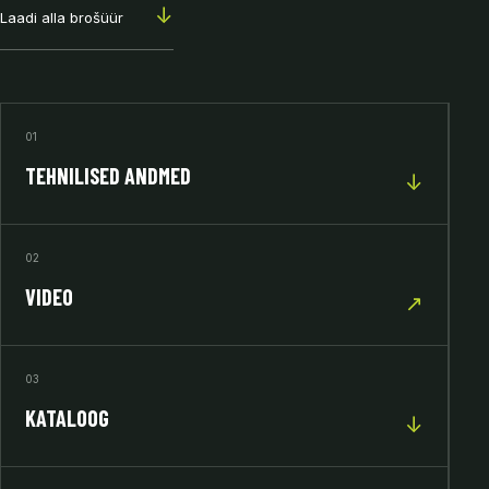
↓
Laadi alla brošüür
01
TEHNILISED ANDMED
↓
02
VIDEO
↗
03
KATALOOG
↓