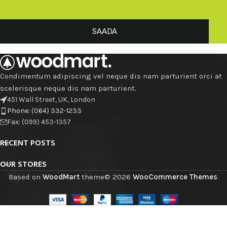
SAADA
Condimentum adipiscing vel neque dis nam parturient orci at
scelerisque neque dis nam parturient.
451 Wall Street, UK, London
Phone: (064) 332-1233
Fax: (099) 453-1357
RECENT POSTS
OUR STORES
Based on
WoodMart
theme© 2026
WooCommerce Themes
.