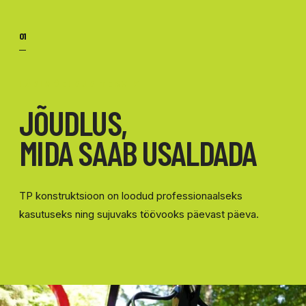
01
LÄBIMÕELDUD TERVIK
JÕUDLUS,
MIDA SAAB USALDADA
TP konstruktsioon on loodud professionaalseks
kasutuseks ning sujuvaks töövooks päevast päeva.