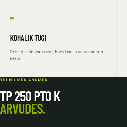
06
KOHALIK TUGI
Demag aitab varustuse, hoolduse ja varuosadega
Eestis.
TEHNILISED ANDMED
TP 250 PTO K
ARVUDES.