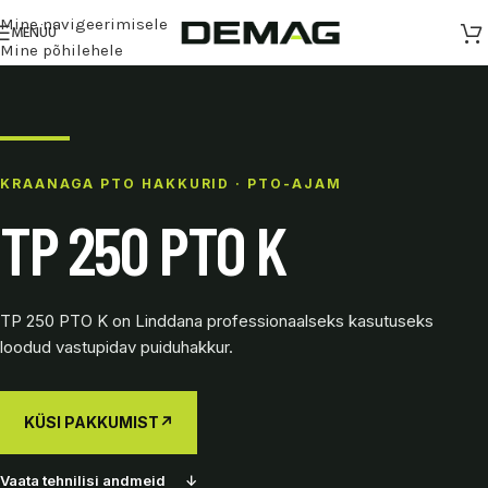
Mine navigeerimisele
MENÜÜ
Mine põhilehele
KRAANAGA PTO HAKKURID · PTO-AJAM
TP 250 PTO K
TP 250 PTO K on Linddana professionaalseks kasutuseks
loodud vastupidav puiduhakkur.
KÜSI PAKKUMIST
↗
Vaata tehnilisi andmeid
↓