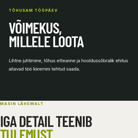
TÕHUSAM TÖÖPÄEV
VÕIMEKUS,
MILLELE LOOTA
Lihtne juhtimine, tõhus etteanne ja hooldussõbralik ehitus
aitavad töö kiiremini tehtud saada.
MASIN LÄHEMALT
IGA DETAIL TEENIB
TULEMUST.