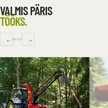
VALMIS PÄRIS
TÖÖKS.
←
→
01
/ 07