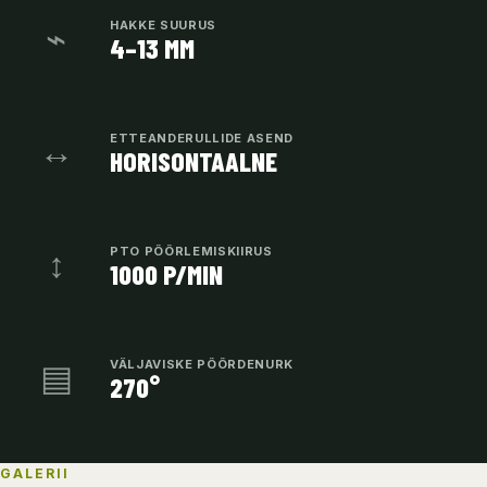
⌁
HAKKE SUURUS
4–13 MM
↔
ETTEANDERULLIDE ASEND
HORISONTAALNE
↕
PTO PÖÖRLEMISKIIRUS
1000 P/MIN
▤
VÄLJAVISKE PÖÖRDENURK
270°
GALERII