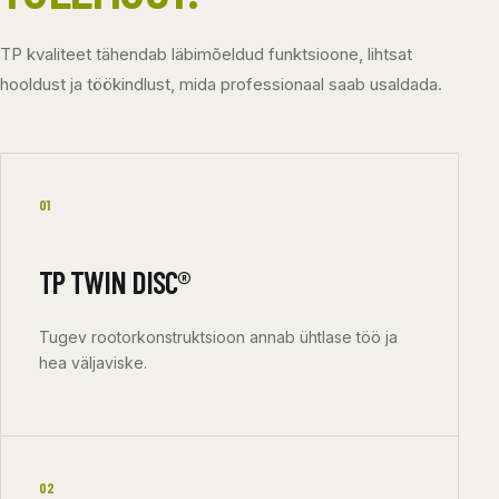
TP kvaliteet tähendab läbimõeldud funktsioone, lihtsat
hooldust ja töökindlust, mida professionaal saab usaldada.
01
TP TWIN DISC®
Tugev rootorkonstruktsioon annab ühtlase töö ja
hea väljaviske.
02