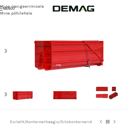
Mine navigeerimisele
MENÜÜ
Mine põhilehele
Esileht
/
Konteinerhaagis
/
Silokonteinerid