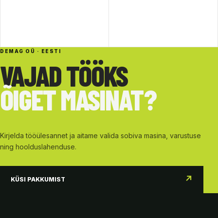
DEMAG OÜ · EESTI
VAJAD TÖÖKS
ÕIGET MASINAT?
Kirjelda tööülesannet ja aitame valida sobiva masina, varustuse
ning hoolduslahenduse.
↗
KÜSI PAKKUMIST