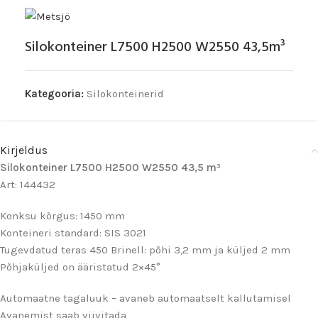
Silokonteiner L7500 H2500 W2550 43,5m³
Kategooria:
Silokonteinerid
Kirjeldus
Silokonteiner L7500 H2500 W2550 43,5 m³
Art: 144432
Konksu kõrgus: 1450 mm
Konteineri standard: SIS 3021
Tugevdatud teras 450 Brinell: põhi 3,2 mm ja küljed 2 mm
Põhjaküljed on ääristatud 2×45°
Automaatne tagaluuk – avaneb automaatselt kallutamisel
Avanemist saab viivitada