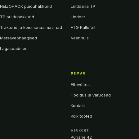
HEIZOHACK puiduhakkurid
Linddana TP
TP puiduhakkurid
Lindner
Traktorid ja kommunaalmasinad
FTG Källefall
Metsaveohaagised
Veenhuis
Lägaseadmed
DEMAG
Ettevõttest
Hooldus ja varuosad
Kontakt
Kõik tooted
ASUKOHT
Punane 42