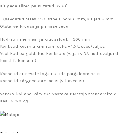
Külgede ääred painutatud 3×30°
Tugevdatud teras 450 Brinell: põhi 6 mm, küljed 6 mm
Otstarve: kruusa ja pinnase vedu
Hüdrauliline maa- ja kruusaluuk H300 mm
Konksud koorma kinnitamiseks – 1,5 t, sees/väljas
Voolikud paigaldatud konksule (vajalik DA hüdroväljund
hooklift-konksul)
Konsolid erinevate tagaluukide paigaldamiseks
Konsolid kõrgenduste jaoks (viljaveoks)
Värvus: kollane, värvitud vastavalt Metsjö standarditele
Kaal: 2720 kg