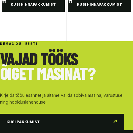
KÜSI HINNAPAKKUMIST
KÜSI HINNAPAKKUMIST
DEMAG OÜ · EESTI
VAJAD TÖÖKS
ÕIGET MASINAT?
Kirjelda tööülesannet ja aitame valida sobiva masina, varustuse
ning hoolduslahenduse.
↗
KÜSI PAKKUMIST