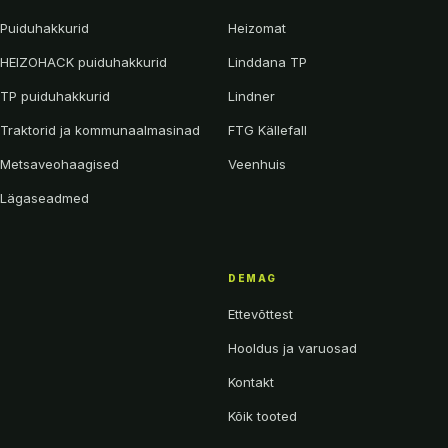
Puiduhakkurid
Heizomat
HEIZOHACK puiduhakkurid
Linddana TP
TP puiduhakkurid
Lindner
Traktorid ja kommunaalmasinad
FTG Källefall
Metsaveohaagised
Veenhuis
Lägaseadmed
DEMAG
Ettevõttest
Hooldus ja varuosad
Kontakt
Kõik tooted