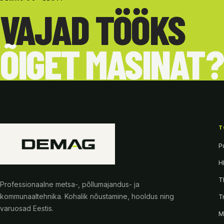
VAJAD TÖÖKS
ÕIGET MASINAT?
T
P
H
T
Professionaalne metsa-, põllumajandus- ja
kommunaaltehnika. Kohalik nõustamine, hooldus ning
T
varuosad Eestis.
M