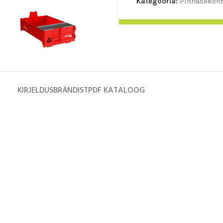
Kategooria:
Pinnasekont
KÜSI HINNAPAKKUMIST
KIRJELDUS
BRÄNDIST
PDF KATALOOG