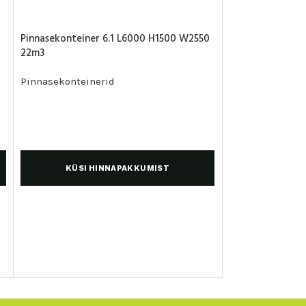
Pinnasekonteiner 6.1 L6000 H1500 W2550
Pinnasekonteine
22m3
8,9m3
Pinnasekonteinerid
Pinnasekontein
KÜSI HINNAPAKKUMIST
KÜSI 