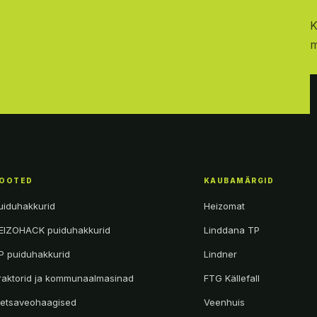
K
m
OOTED
KAUBAMÄRGID
uiduhakkurid
Heizomat
EIZOHACK puiduhakkurid
Linddana TP
P puiduhakkurid
Lindner
raktorid ja kommunaalmasinad
FTG Källefall
etsaveohaagised
Veenhuis