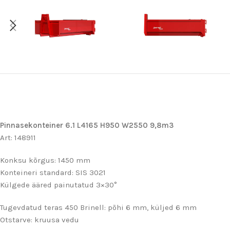
Pinnasekonteiner 6.1 L4165 H950 W2550 9,8m3
Art: 148911
Konksu kõrgus: 1450 mm
Konteineri standard: SIS 3021
Külgede ääred painutatud 3×30°
Tugevdatud teras 450 Brinell: põhi 6 mm, küljed 6 mm
Otstarve: kruusa vedu