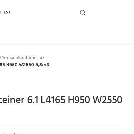
TTEST
/
Pinnasekonteinerid
/
4165 H950 W2550 9,8m3
einer 6.1 L4165 H950 W2550