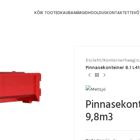
KÕIK TOOTED
KAUBAMÄRGID
HOOLDUS
KONTAKT
ETTEVÕ
Esileht
/
Konteinerhaagis
Pinnasekonteiner 6.1 L
Pinnasekont
9,8m3