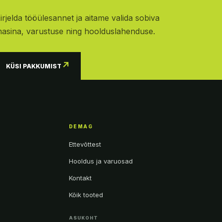
irjelda tööülesannet ja aitame valida sobiva
asina, varustuse ning hoolduslahenduse.
↗
KÜSI PAKKUMIST
DEMAG
Ettevõttest
Hooldus ja varuosad
Kontakt
Kõik tooted
ASUKOHT