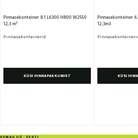
Pinnasekonteiner 8.1 L6300 H800 W2550
Pinnasekonteiner 6
12,3 m³
12,3m3
Pinnasekonteinerid
Pinnasekonteineri
KÜSI HINNAPAKKUMIST
KÜSI HIN
DEMAG OÜ · EESTI