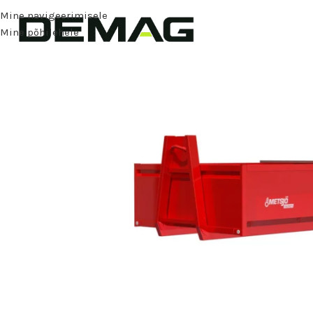
Mine navigeerimisele
Mine põhilehele