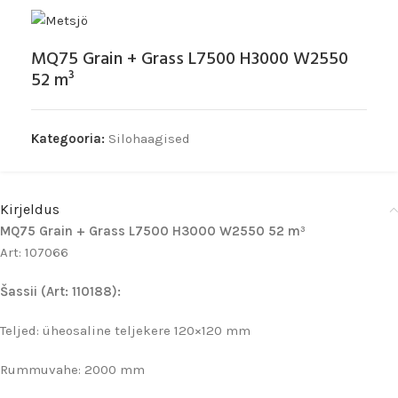
MQ75 Grain + Grass L7500 H3000 W2550
52 m³
Kategooria:
Silohaagised
Kirjeldus
MQ75 Grain + Grass L7500 H3000 W2550 52 m³
Art: 107066
Šassii (Art: 110188):
Teljed: üheosaline teljekere 120×120 mm
Rummuvahe: 2000 mm