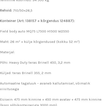
Tehniline koormus: 34 500 kg
Rehvid:
710/50×26,5
Konteiner (Art: 138157 + kõrgendus 124887):
Field body auto MQ75 L7500 H1500 W2550
Maht: 26 m³ + külje kõrgendused (kokku 52 m³)
Materjal:
Põhi: Heavy Duty teras Brinell 450, 3,2 mm
Küljed: teras Brinell 355, 2 mm
Automaatne tagaluuk – avaneb kallutamisel, võimalik
viivitusega
Esisein: 475 mm kinnine + 450 mm avatav + 475 mm kinnine
(koos põhikonteineriga 3000 mm)