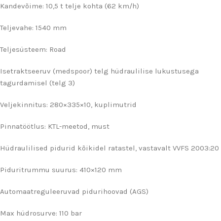
Kandevõime: 10,5 t telje kohta (62 km/h)
Teljevahe: 1540 mm
Teljesüsteem: Road
Isetraktseeruv (medspoor) telg hüdraulilise lukustusega
tagurdamisel (telg 3)
Veljekinnitus: 280×335×10, kuplimutrid
Pinnatöötlus: KTL-meetod, must
Hüdraulilised pidurid kõikidel ratastel, vastavalt VVFS 2003:20
Piduritrummu suurus: 410×120 mm
Automaatreguleeruvad pidurihoovad (AGS)
Max hüdrosurve: 110 bar