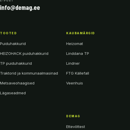
E-POST
info@demag.ee
TOOTED
KAUBAMÄRGID
Puiduhakkurid
Heizomat
HEIZOHACK puiduhakkurid
Linddana TP
TP puiduhakkurid
Lindner
Traktorid ja kommunaalmasinad
FTG Källefall
Metsaveohaagised
Veenhuis
Lägaseadmed
DEMAG
Ettevõttest