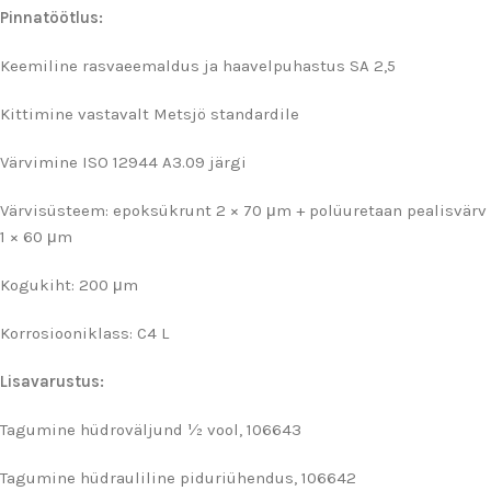
Pinnatöötlus:
Keemiline rasvaeemaldus ja haavelpuhastus SA 2,5
Kittimine vastavalt Metsjö standardile
Värvimine ISO 12944 A3.09 järgi
Värvisüsteem: epoksükrunt 2 × 70 μm + polüuretaan pealisvärv
1 × 60 μm
Kogukiht: 200 μm
Korrosiooniklass: C4 L
Lisavarustus:
Tagumine hüdroväljund ½ vool, 106643
Tagumine hüdrauliline piduriühendus, 106642