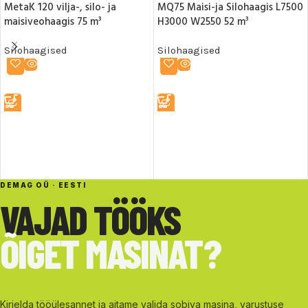
MetaK 120 vilja-, silo- ja
MQ75 Maisi-ja Silohaagis L7500
maisiveohaagis 75 m³
H3000 W2550 52 m³
Silohaagised
Silohaagised
LOE EDASI
LOE EDASI
DEMAG OÜ · EESTI
VAJAD TÖÖKS
ÕIGET MASINAT?
Kirjelda tööülesannet ja aitame valida sobiva masina, varustuse