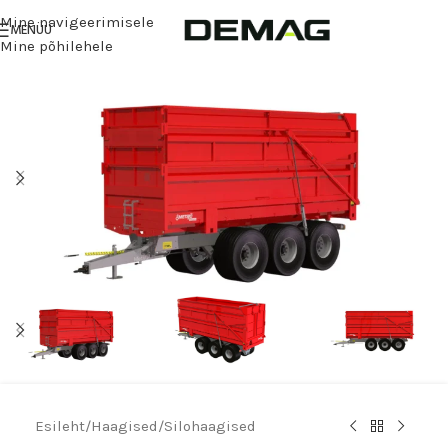
Mine navigeerimisele
MENÜÜ
Mine põhilehele
Esileht
/
Haagised
/
Silohaagised