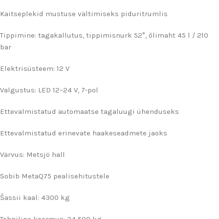
Kaitseplekid mustuse vältimiseks piduritrumlis
Tippimine: tagakallutus, tippimisnurk 52°, õlimaht 45 l / 210
bar
Elektrisüsteem: 12 V
Valgustus: LED 12–24 V, 7-pol
Ettevalmistatud automaatse tagaluugi ühenduseks
Ettevalmistatud erinevate haakeseadmete jaoks
Värvus: Metsjö hall
Sobib MetaQ75 pealisehitustele
Šassii kaal: 4300 kg