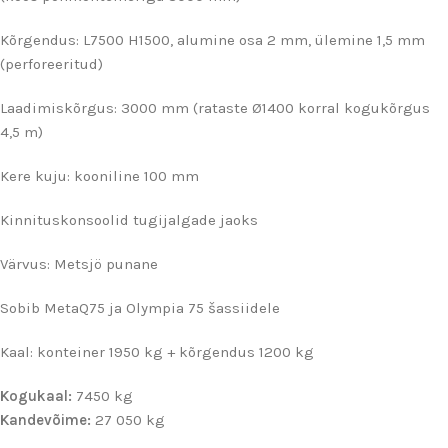
Kõrgendus: L7500 H1500, alumine osa 2 mm, ülemine 1,5 mm
(perforeeritud)
Laadimiskõrgus: 3000 mm (rataste Ø1400 korral kogukõrgus
4,5 m)
Kere kuju: kooniline 100 mm
Kinnituskonsoolid tugijalgade jaoks
Värvus: Metsjö punane
Sobib MetaQ75 ja Olympia 75 šassiidele
Kaal: konteiner 1950 kg + kõrgendus 1200 kg
Kogukaal:
7450 kg
Kandevõime:
27 050 kg