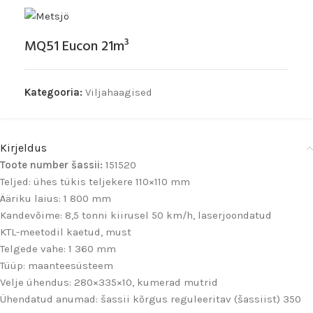
MQ51 Eucon 21m³
Kategooria:
Viljahaagised
Kirjeldus
Toote number šassii:
151520
Teljed: ühes tükis teljekere 110×110 mm
Ääriku laius: 1 800 mm
Kandevõime: 8,5 tonni kiirusel 50 km/h, laserjoondatud
KTL-meetodil kaetud, must
Telgede vahe: 1 360 mm
Tüüp: maanteesüsteem
Velje ühendus: 280×335×10, kumerad mutrid
Ühendatud anumad: šassii kõrgus reguleeritav (šassiist) 350