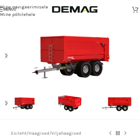
Mine navigeerimisele
MENÜÜ
Mine põhilehele
Esileht
/
Haagised
/
Viljahaagised