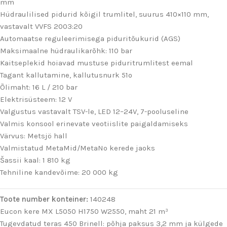
mm
Hüdraulilised pidurid kõigil trumlitel, suurus 410×110 mm,
vastavalt VVFS 2003:20
Automaatse reguleerimisega piduritõukurid (AGS)
Maksimaalne hüdraulikarõhk: 110 bar
Kaitseplekid hoiavad mustuse piduritrumlitest eemal
Tagant kallutamine, kallutusnurk 51º
Õlimaht: 16 L / 210 bar
Elektrisüsteem: 12 V
Valgustus vastavalt TSV-le, LED 12–24V, 7-pooluseline
Valmis konsool erinevate veotiislite paigaldamiseks
Värvus: Metsjö hall
Valmistatud MetaMid/MetaNo kerede jaoks
Šassii kaal: 1 810 kg
Tehniline kandevõime: 20 000 kg
Toote number konteiner:
140248
Eucon kere MX L5050 H1750 W2550, maht 21 m³
Tugevdatud teras 450 Brinell: põhja paksus 3,2 mm ja külgede