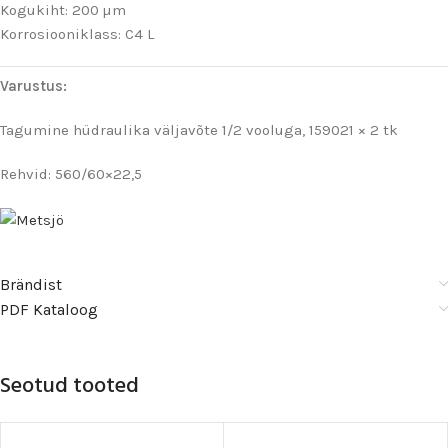
Kogukiht: 200 µm
Korrosiooniklass: C4 L
Varustus:
Tagumine hüdraulika väljavõte 1/2 vooluga, 159021 × 2 tk
Rehvid: 560/60×22,5
Brändist
PDF Kataloog
Seotud tooted