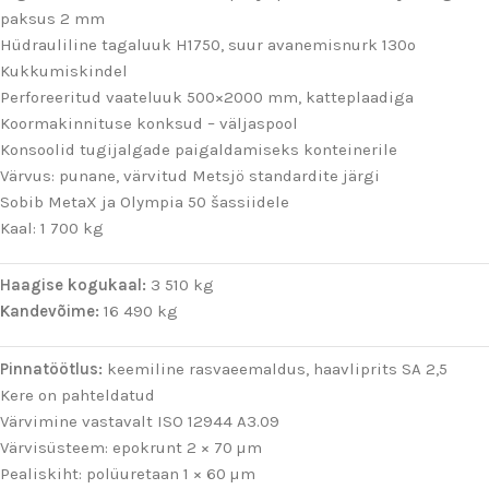
paksus 2 mm
Hüdrauliline tagaluuk H1750, suur avanemisnurk 130º
Kukkumiskindel
Perforeeritud vaateluuk 500×2000 mm, katteplaadiga
Koormakinnituse konksud – väljaspool
Konsoolid tugijalgade paigaldamiseks konteinerile
Värvus: punane, värvitud Metsjö standardite järgi
Sobib MetaX ja Olympia 50 šassiidele
Kaal: 1 700 kg
Haagise kogukaal:
3 510 kg
Kandevõime:
16 490 kg
Pinnatöötlus:
keemiline rasvaeemaldus, haavliprits SA 2,5
Kere on pahteldatud
Värvimine vastavalt ISO 12944 A3.09
Värvisüsteem: epokrunt 2 × 70 µm
Pealiskiht: polüuretaan 1 × 60 µm