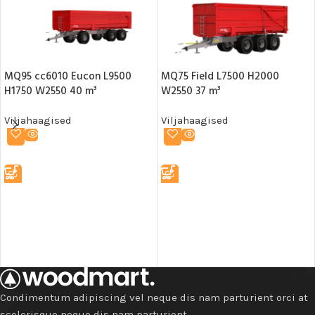
MQ95 cc6010 Eucon L9500
MQ75 Field L7500 H2000
H1750 W2550 40 m³
W2550 37 m³
Viljahaagised
Viljahaagised
LOE EDASI
LOE EDASI
Condimentum adipiscing vel neque dis nam parturient orci at
scelerisque neque dis nam parturient.