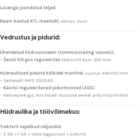
Laseriga joondatud teljed
Raam kaetud KTL-meetodil
, värvus must
Vedrustus ja pidurid:
Ühendatud hüdrosüsteem (communicating vessels):
–
Šassii kõrgus reguleeritav
(šassiilt) kuni 350 mm
Hüdraulilised pidurid kõikidel trumlitel
, suurus 340×110 mm
– Vastavalt VVFS 2003:20
–
Käsitsi reguleeritavad pidurihoovad (AGS)
– Kaitseplekiga, mis hoiab mustuse eemal piduritrumlitest
Hüdraulika ja töövõimekus:
Traktoril vajalikud väljundid:
– 2 DA + 1 SA + vaba tagasivool + pidurid