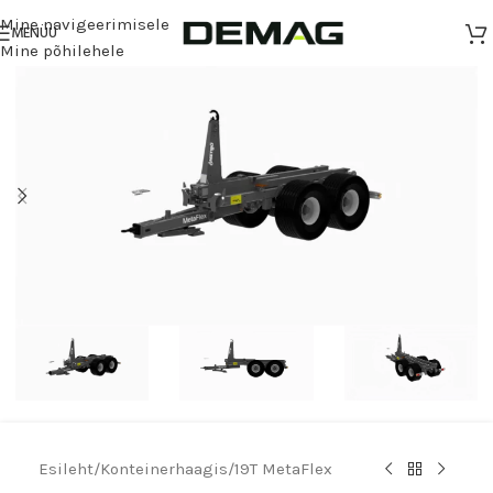
Mine navigeerimisele
MENÜÜ
Mine põhilehele
Esileht
/
Konteinerhaagis
/
19T MetaFlex