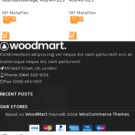
hüdrosüsteemiga, 455/40×22,5
455/40×22,5
19T MetaFlex
19T MetaFlex
LOE EDASI
LOE EDASI
Condimentum adipiscing vel neque dis nam parturient orci at
scelerisque neque dis nam parturient.
451 Wall Street, UK, London
Phone: (064) 332-1233
Fax: (099) 453-1357
RECENT POSTS
OUR STORES
Based on
WoodMart
theme© 2026
WooCommerce Themes
.