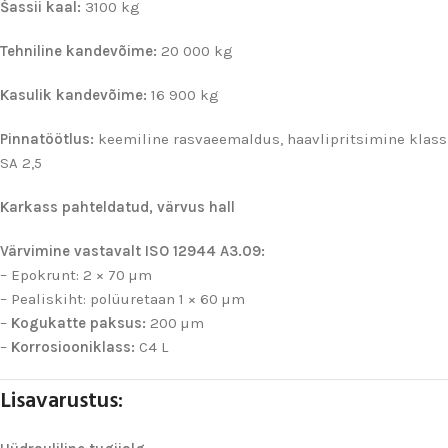
Šassii kaal:
3100 kg
Tehniline kandevõime:
20 000 kg
Kasulik kandevõime:
16 900 kg
Pinnatöötlus:
keemiline rasvaeemaldus, haavlipritsimine klass
SA 2,5
Karkass pahteldatud, värvus hall
Värvimine vastavalt ISO 12944 A3.09:
– Epokrunt: 2 × 70 µm
– Pealiskiht: polüuretaan 1 × 60 µm
–
Kogukatte paksus:
200 µm
–
Korrosiooniklass:
C4 L
Lisavarustus: