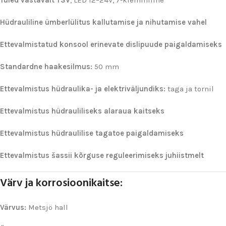
Tuled vastavalt TSV
, LED 12–24V, 7-klemmiline
Hüdrauliline ümberlülitus kallutamise ja nihutamise vahel
Ettevalmistatud konsool erinevate dislipuude paigaldamiseks
Standardne haakesilmus:
50 mm
Ettevalmistus hüdraulika- ja elektriväljundiks:
taga ja tornil
Ettevalmistus hüdrauliliseks alaraua kaitseks
Ettevalmistus hüdraulilise tagatoe paigaldamiseks
Ettevalmistus šassii kõrguse reguleerimiseks juhiistmelt
Värv ja korrosioonikaitse:
Värvus:
Metsjö hall