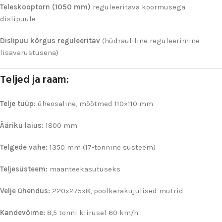
Teleskooptorn (1050 mm)
reguleeritava koormusega
dislipuule
Dislipuu kõrgus reguleeritav
(hüdrauliline reguleerimine
lisavarustusena)
Teljed ja raam:
Telje tüüp:
üheosaline, mõõtmed 110×110 mm
Ääriku laius:
1800 mm
Telgede vahe:
1350 mm (17-tonnine süsteem)
Teljesüsteem:
maanteekasutuseks
Velje ühendus:
220x275x8, poolkerakujulised mutrid
Kandevõime:
8,5 tonni kiirusel 60 km/h