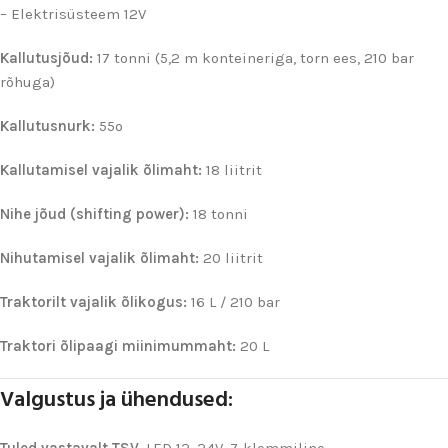
– Elektrisüsteem 12V
Kallutusjõud:
17 tonni (5,2 m konteineriga, torn ees, 210 bar
rõhuga)
Kallutusnurk:
55º
Kallutamisel vajalik õlimaht:
18 liitrit
Nihe jõud (shifting power):
18 tonni
Nihutamisel vajalik õlimaht:
20 liitrit
Traktorilt vajalik õlikogus:
16 L / 210 bar
Traktori õlipaagi miinimummaht:
20 L
Valgustus ja ühendused: