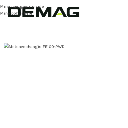
Mine navigeerimisele
Mine põhilehele