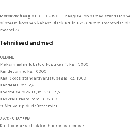
Metsaveohaagis FB100-2WD
-l haagisel on samad standardspet
süsteem koosneb kahest Black Bruin B250 rummumootorist ning 
maastikul.
Tehnilised andmed
ÜLDINE
Maksimaalne lubatud kogukaal*, kg: 13000
Kandevõime, kg: 10000
Kaal (koos standardvarustusega), kg: 1900
Kandeala, m²: 2,2
Koormuse pikkus, m: 3,9 – 4,5
Kesktala raam, mm: 160×160
*Sõltuvalt pidurisüsteemist
2WD-SÜSTEEM
Kui toidetakse traktori hüdrosüsteemist: