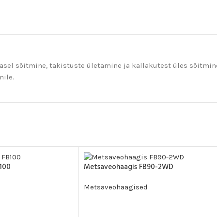
sel sõitmine, takistuste ületamine ja kallakutest üles sõitmin
ile.
100
Metsaveohaagis FB90-2WD
Metsaveohaagised