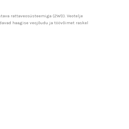
stava rattaveosüsteemiga (2WD). Veotelje
davad haagise veojõudu ja töövõimet raskel