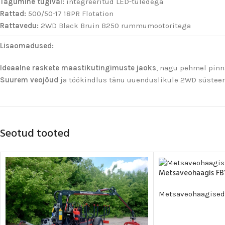
Tagumine tugivai:
integreeritud LED-tuledega
Rattad:
500/50-17 18PR Flotation
Rattavedu:
2WD Black Bruin B250 rummumootoritega
Lisaomadused:
Ideaalne raskete maastikutingimuste jaoks
, nagu pehmel pinna
Suurem veojõud
ja töökindlus tänu uuenduslikule 2WD süsteem
Seotud tooted
Metsaveohaagis FB
Metsaveohaagised