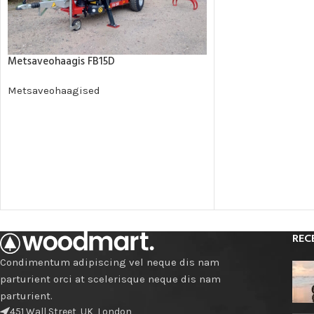
Metsaveohaagis FB15D
Metsaveohaagised
REC
Condimentum adipiscing vel neque dis nam
parturient orci at scelerisque neque dis nam
parturient.
451 Wall Street, UK, London