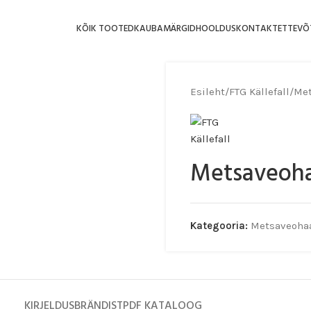
KÕIK TOOTED
KAUBAMÄRGID
HOOLDUS
KONTAKT
ETTEVÕ
Esileht
/
FTG Källefall
/
Met
Metsaveoha
Kategooria:
Metsaveoha
KIRJELDUS
BRÄNDIST
PDF KATALOOG