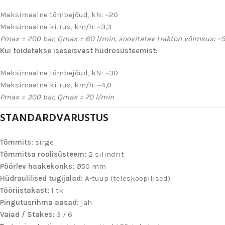
Maksimaalne tõmbejõud, kN: ~20
Maksimaalne kiirus, km/h: ~3,3
Pmax = 200 bar, Qmax = 60 l/min, soovitatav traktori võimsus: ~9
Kui toidetakse iseseisvast hüdrosüsteemist:
Maksimaalne tõmbejõud, kN: ~30
Maksimaalne kiirus, km/h: ~4,0
Pmax = 300 bar, Qmax = 70 l/min
STANDARDVARUSTUS
Tõmmits:
sirge
Tõmmitsa roolisüsteem:
2 silindrit
Pöörlev haakekonks:
Ø50 mm
Hüdraulilised tugijalad:
A-tüüp (teleskoopilised)
Tööriistakast:
1 tk
Pingutusrihma aasad:
jah
Vaiad / Stakes:
3 / 6