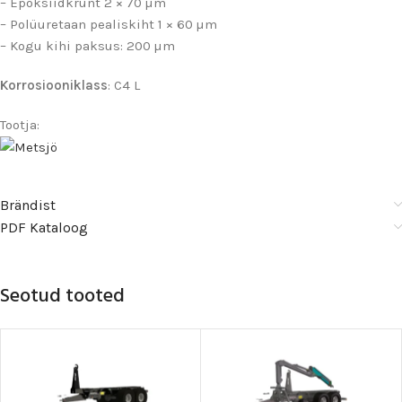
– Epoksiidkrunt 2 × 70 µm
– Polüuretaan pealiskiht 1 × 60 µm
– Kogu kihi paksus: 200 µm
Korrosiooniklass
: C4 L
Tootja:
Brändist
PDF Kataloog
Seotud tooted