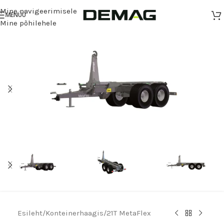
Mine navigeerimisele
MENÜÜ
Mine põhilehele
Esileht
/
Konteinerhaagis
/
21T MetaFlex