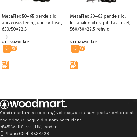
MetaFlex 50–65 pendelsild,
MetaFlex 50–65 pendelsild,
abiveosüsteem, juhitav tiisel,
kraanakinnitus, juhitav tiisel,
650/50×22,5
560/60×22,5 rehvid
21T MetaFlex
21T MetaFlex
LOE EDASI
LOE EDASI
Condimentum adipiscing vel neque dis nam parturient orci at
scelerisque neque dis nam parturient.
451 Wall Street, UK, London
Phone: (064) 332-1233