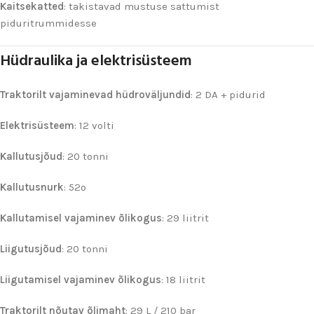
Kaitsekatted
: takistavad mustuse sattumist
piduritrummidesse
Hüdraulika ja elektrisüsteem
Traktorilt vajaminevad hüdroväljundid
: 2 DA + pidurid
Elektrisüsteem
: 12 volti
Kallutusjõud
: 20 tonni
Kallutusnurk
: 52º
Kallutamisel vajaminev õlikogus
: 29 liitrit
Liigutusjõud
: 20 tonni
Liigutamisel vajaminev õlikogus
: 18 liitrit
Traktorilt nõutav õlimaht
: 29 L / 210 bar