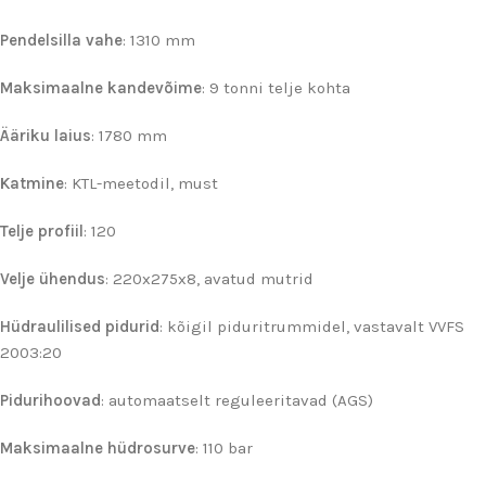
Pendelsilla vahe
: 1310 mm
Maksimaalne kandevõime
: 9 tonni telje kohta
Ääriku laius
: 1780 mm
Katmine
: KTL-meetodil, must
Telje profiil
: 120
Velje ühendus
: 220x275x8, avatud mutrid
Hüdraulilised pidurid
: kõigil piduritrummidel, vastavalt VVFS
2003:20
Pidurihoovad
: automaatselt reguleeritavad (AGS)
Maksimaalne hüdrosurve
: 110 bar