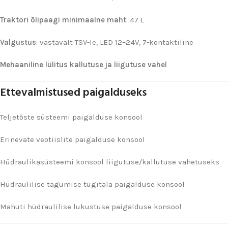
Traktori õlipaagi minimaalne maht
: 47 L
Valgustus
: vastavalt TSV-le, LED 12–24V, 7-kontaktiline
Mehaaniline lülitus kallutuse ja liigutuse vahel
Ettevalmistused paigalduseks
Teljetõste süsteemi paigalduse konsool
Erinevate veotiislite paigalduse konsool
Hüdraulikasüsteemi konsool liigutuse/kallutuse vahetuseks
Hüdraulilise tagumise tugitala paigalduse konsool
Mahuti hüdraulilise lukustuse paigalduse konsool