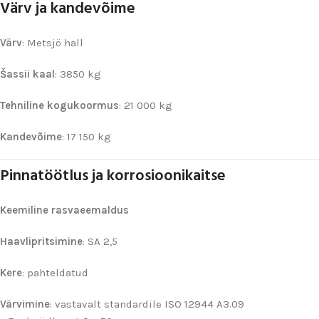
Värv ja kandevõime
Värv
: Metsjö hall
Šassii kaal
: 3850 kg
Tehniline kogukoormus
: 21 000 kg
Kandevõime
: 17 150 kg
Pinnatöötlus ja korrosioonikaitse
Keemiline rasvaeemaldus
Haavlipritsimine
: SA 2,5
Kere
: pahteldatud
Värvimine
: vastavalt standardile ISO 12944 A3.09