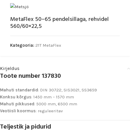
MetaFlex 50–65 pendelsillaga, rehvidel
560/60×22,5
Kategooria:
21T MetaFlex
Kirjeldus
Toote number 137830
Mahuti standardid
: DIN 30722, SIS3021, SS3659
Konksu kõrgus
: 1450 mm – 1570 mm
Mahuti pikkused
: 5000 mm, 6500 mm
Veotiisli koormus
: reguleeritav
Teljestik ja pidurid