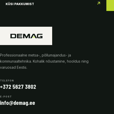
↗
KÜSI PAKKUMIST
Professionaalne metsa-, põllumajandus- ja
kommunaaltehnika. Kohalik nõustamine, hooldus ning
varuosad Eestis.
TELEFON
+372 5627 3802
E-POST
info@demag.ee