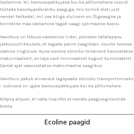
laotamine. Nii teenusepakkujana kui ka põllumehena soovid
töötada kasutajasõbraliku paagiga, mis toimib alati just
nendel hetkedel, mil see kõige olulisem on. Õigeaegne ja
korrektne maa väetamine tagab saagi optimaalse kasvu.
Veenhuis on tõhusa väetamise liider, pöörates tähelepanu
jätkusuutlikkusele, et tagada parim saagikasv. Usume loomse
väetise ringlusse. Kuna loomse sõnniku toitaineid kasutatakse
maksimaalselt, on vaja vaid minimaalset kogust kunstväetist.
Samal ajal saavutatakse maksimaalne saagikus.
Veenhuis pakub erinevaid lägapaake sõnniku transportimiseks
– sobivaid nii igale teenusepakkujale kui ka põllumehele.
Klõpsa allpool, et näha lisainfot erinevate paagisegmentide
kohta.
Ecoline paagid