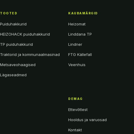
TOOTED
KAUBAMÄRGID
Puiduhakkurid
Heizomat
HEIZOHACK puiduhakkurid
Linddana TP
TP puiduhakkurid
Lindner
Traktorid ja kommunaalmasinad
FTG Källefall
Metsaveohaagised
Veenhuis
Lägaseadmed
DEMAG
Ettevõttest
Hooldus ja varuosad
Kontakt