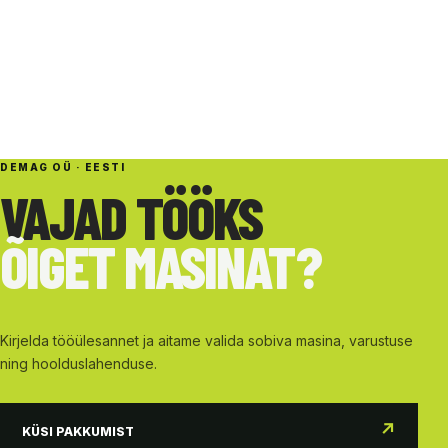
DEMAG OÜ · EESTI
VAJAD TÖÖKS
ÕIGET MASINAT?
Kirjelda tööülesannet ja aitame valida sobiva masina, varustuse
ning hoolduslahenduse.
↗
KÜSI PAKKUMIST