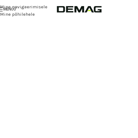
Mine navigeerimisele
MENÜÜ
Mine põhilehele