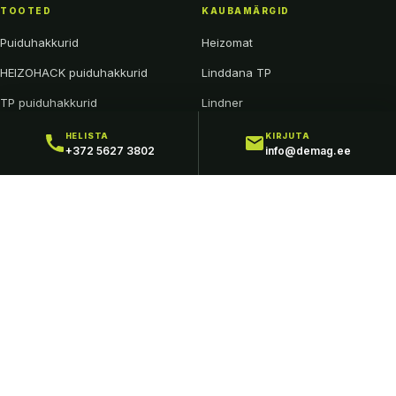
TOOTED
KAUBAMÄRGID
Puiduhakkurid
Heizomat
HEIZOHACK puiduhakkurid
Linddana TP
TP puiduhakkurid
Lindner
Traktorid ja kommunaalmasinad
FTG Källefall
HELISTA
KIRJUTA
+372 5627 3802
info@demag.ee
Metsaveohaagised
Veenhuis
Lägaseadmed
DEMAG
Ettevõttest
Hooldus ja varuosad
Kontakt
Kõik tooted