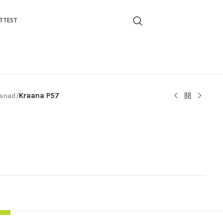
TTEST
anad
/
Kraana P57