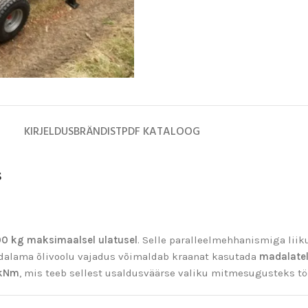
KIRJELDUS
BRÄNDIST
PDF KATALOOG
s
0 kg maksimaalsel ulatusel
. Selle paralleelmehhanismiga lii
adalama õlivoolu vajadus võimaldab kraanat kasutada
madalatel
kNm
, mis teeb sellest usaldusväärse valiku mitmesugusteks tö