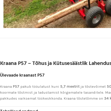
Kraana P57 – Tõhus ja Kütusesäästlik Lahendu
Ülevaade kraanast P57
Kraana
P57
pakub tööulatust kuni
5,7 meetrit
ja tõstevõimet
50
koormate tõstmist ja ladustamist kõrgematele tasanditele. M
pakkudes vaiksemat töökeskkonda. Kraana tõstetõmme on
34 